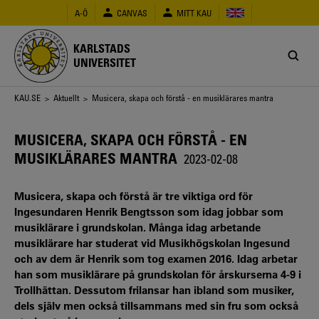
Hoppa
A-Ö
CANVAS
MITT KAU
till
huvudinnehåll
KARLSTADS
UNIVERSITET
Länkstig
KAU.SE
>
Aktuellt
> Musicera, skapa och förstå - en musiklärares mantra
MUSICERA, SKAPA OCH FÖRSTÅ - EN
MUSIKLÄRARES MANTRA
2023-02-08
Musicera, skapa och förstå är tre viktiga ord för
Ingesundaren Henrik Bengtsson som idag jobbar som
musiklärare i grundskolan. Många idag arbetande
musiklärare har studerat vid Musikhögskolan Ingesund
och av dem är Henrik som tog examen 2016. Idag arbetar
han som musiklärare på grundskolan för årskurserna 4-9 i
Trollhättan. Dessutom frilansar han ibland som musiker,
dels själv men också tillsammans med sin fru som också