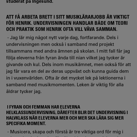
studerat på Ingesund.
ATT FÅ ARBETA BRETT I SITT MUSIKLÄRARJOBB ÄR VIKTIGT
FÖR HENRIK. UNDERVISNINGEN HANDLAR BÅDE OM TEORI
OCH PRAKTIK SOM HENRIK OFTA VILL VÄVA SAMMAN.
-
Jag lär mig något nytt varje dag, fortfarande. Dels i
undervisningen men också i samband med projekt
tillsammans med andra ämnen på skolan. I mitt fall får jag
följa eleverna från fyran ända till nian vilket jag tycker är
givande och kul. Dels inom musikämnet, men också för att
jag får vara en del av deras uppväxt och kunna guida dem
in i vuxenvärlden. Ofta är det mycket lek på lektionerna i
samband med musikmomenten. Leken är viktig för alla
åldrar tycker jag.
I FYRAN OCH FEMMAN HAR ELEVERNA
HELKLASSUNDERVISNING, DÄREFTER BLIR DET UNDERVISNING I
HALVKLASS NÄR ELEVERNA MER OCH MER SKA LÄRA SIG MER
SPECIFIKA MOMENT.
-
Musicera, skapa och förstå är tre viktiga ord för mig i