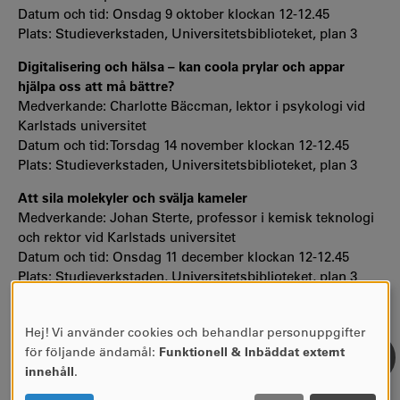
Datum och tid: Onsdag 9 oktober klockan 12-12.45
Plats: Studieverkstaden, Universitetsbiblioteket, plan 3
Digitalisering och hälsa – kan coola prylar och appar
hjälpa oss att må bättre?
Medverkande: Charlotte Bäccman, lektor i psykologi vid
Karlstads universitet
Datum och tid: Torsdag 14 november klockan 12-12.45
Plats: Studieverkstaden, Universitetsbiblioteket, plan 3
Att sila molekyler och svälja kameler
Medverkande: Johan Sterte, professor i kemisk teknologi
och rektor vid Karlstads universitet
Datum och tid: Onsdag 11 december klockan 12-12.45
Plats: Studieverkstaden, Universitetsbiblioteket, plan 3
Hej! Vi använder cookies och behandlar personuppgifter
ANVÄNDNING
för följande ändamål:
Funktionell & Inbäddat externt
AV
innehåll
.
PERSONUPPGIFTER