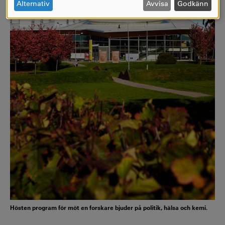
OCH
Alternativ
Avvisa
Godkänn
COOKIES
Hösten program för möt en forskare bjuder på politik, hälsa och kemi.