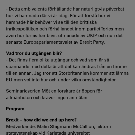
- Detta ambivalenta förhållande har naturligtvis påverkat
hur vi hamnade där vi är idag. För att förstå hur vi
hamnade här behöver vi se till den brittiska
inrikespolitiken och förhållandet inom partiet Tories men
även hur Tories har blivit utmanade av UKIP och nu i det
senaste Europaparlamentsvalet av Brexit Party.
Vad tror du utgången blir?
- Det finns flera olika utgångar och vad som är så
spännande med detta är att det kan ändras från en timme
till en annan. Jag tror att Storbritannien kommer att lämna
EU men vet inte hur och under vilka omständigheter.
Seminarieserien Möt en forskare är öppen för
allmänheten och kräver ingen anmälan.
Program
Brexit – how did we end up here?
Medverkande: Malin Stegmann McCallion, lektor i
statsvetenskap vid Karlstads universitet