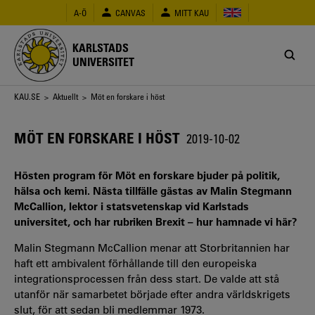
Hoppa
A-Ö
CANVAS
MITT KAU
till
huvudinnehåll
KARLSTADS
UNIVERSITET
Länkstig
KAU.SE
>
Aktuellt
> Möt en forskare i höst
MÖT EN FORSKARE I HÖST
2019-10-02
Hösten program för Möt en forskare bjuder på politik,
hälsa och kemi. Nästa tillfälle gästas av Malin Stegmann
McCallion, lektor i statsvetenskap vid Karlstads
universitet, och har rubriken Brexit – hur hamnade vi här?
Malin Stegmann McCallion menar att Storbritannien har
haft ett ambivalent förhållande till den europeiska
integrationsprocessen från dess start. De valde att stå
utanför när samarbetet började efter andra världskrigets
slut, för att sedan bli medlemmar 1973.