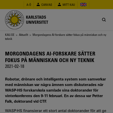
Hoppa
A-Ö
CANVAS
MITT KAU
till
huvudinnehåll
KARLSTADS
UNIVERSITET
Länkstig
KAU.SE
>
Aktuellt
> Morgondagens AI-forskare sätter fokus på människan och ny
teknik
MORGONDAGENS AI-FORSKARE SÄTTER
FOKUS PÅ MÄNNISKAN OCH NY TEKNIK
2021-02-18
Robotar, drönare och intelligenta system som samverkar
med människan var några ämnen som diskuterades när
WASP-HS forskarskola samlade sina doktorander för
vinterkonferens den 9-11 februari. En av dessa var Petter
Falk, doktorand vid CTF.
WASP-HS finansierar ett stort antal doktorander för att ge