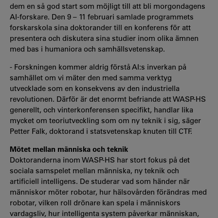
dem en så god start som möjligt till att bli morgondagens
AI-forskare. Den 9 – 11 februari samlade programmets
forskarskola sina doktorander till en konferens för att
presentera och diskutera sina studier inom olika ämnen
med bas i humaniora och samhällsvetenskap.
- Forskningen kommer aldrig förstå AI:s inverkan på
samhället om vi mäter den med samma verktyg
utvecklade som en konsekvens av den industriella
revolutionen. Därför är det enormt befriande att WASP-HS
generellt, och vinterkonferensen specifikt, handlar lika
mycket om teoriutveckling som om ny teknik i sig, säger
Petter Falk, doktorand i statsvetenskap knuten till CTF.
Mötet mellan människa och teknik
Doktoranderna inom WASP-HS har stort fokus på det
sociala samspelet mellan människa, ny teknik och
artificiell intelligens. De studerar vad som händer när
människor möter robotar, hur hälsovården förändras med
robotar, vilken roll drönare kan spela i människors
vardagsliv, hur intelligenta system påverkar människan,