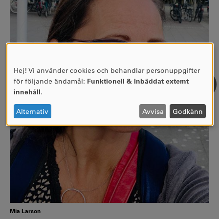
Hej! Vi använder cookies och behandlar personuppgifter
ANVÄNDNING
för följande ändamål:
Funktionell & Inbäddat externt
AV
innehåll
.
PERSONUPPGIFTER
OCH
Alternativ
Avvisa
Godkänn
COOKIES
Mia Larson