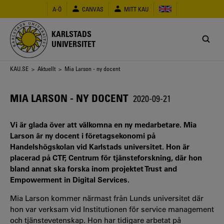
Hoppa
A-Ö
CANVAS
MITT KAU
till
huvudinnehåll
KARLSTADS
UNIVERSITET
Länkstig
KAU.SE
>
Aktuellt
> Mia Larson - ny docent
MIA LARSON - NY DOCENT
2020-09-21
Vi är glada över att välkomna en ny medarbetare. Mia
Larson är ny docent i företagsekonomi på
Handelshögskolan vid Karlstads universitet. Hon är
placerad på CTF, Centrum för tjänsteforskning, där hon
bland annat ska forska inom projektet Trust and
Empowerment in Digital Services.
Mia Larson kommer närmast från Lunds universitet där
hon var verksam vid Institutionen för service management
och tjänstevetenskap. Hon har tidigare arbetat på