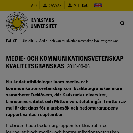
Hoppa
A-Ö
CANVAS
MITT KAU
till
huvudinnehåll
KARLSTADS
UNIVERSITET
Länkstig
KAU.SE
>
Aktuellt
> Medie- och kommunikationsvetenskap kvalitetsgranskas
MEDIE- OCH KOMMUNIKATIONSVETENSKAP
KVALITETSGRANSKAS
2018-03-06
Nu är det utbildningar inom medie- och
kommunikationsvetenskap som kvalitetsgranskas inom
samarbetet Treklövern, där Karlstads universitet,
Linnéuniversitetet och Mittuniversitetet ingår. I mitten av
maj är det dags för platsbesök och bedömargruppens
rapport väntas i september.
I februari hade bedömargruppen för klustret med
journalistik och medie- och kommunikationsvetenskap