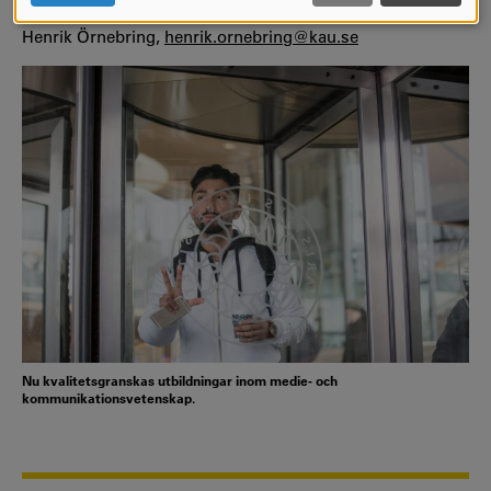
COOKIES
För mer information om utvärderingsarbetet, kontakta:
Henrik Örnebring,
henrik.ornebring@kau.se
Nu kvalitetsgranskas utbildningar inom medie- och
kommunikationsvetenskap.