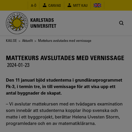
Hoppa
A-Ö
CANVAS
MITT KAU
till
huvudinnehåll
KARLSTADS
UNIVERSITET
Länkstig
KAU.SE
>
Aktuellt
> Mattekurs avslutades med vernissage
MATTEKURS AVSLUTADES MED VERNISSAGE
2024-01-23
Den 11 januari bjöd studenterna i grundlärarprogrammet
Fk-3, i termin tre, in till vernissage för att visa upp ett
antal byggnader de skapat.
– Vi avslutar mattekursen med en tvådagars examination
som innebär att studenterna kopplar ihop svenska och
matte i ett byggprojekt, berättar Helena Uvesten Storm,
programledare och en av matematiklärarna.