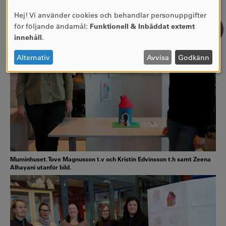
mäta.
Hej! Vi använder cookies och behandlar personuppgifter
ANVÄNDNING
för följande ändamål:
Funktionell & Inbäddat externt
AV
innehåll
.
PERSONUPPGIFTER
OCH
Alternativ
Avvisa
Godkänn
COOKIES
Muminhuset. Tove Magnusson t.v och Kristin Edvinsson t.h samt Zeena
Alhayani utanför bild.