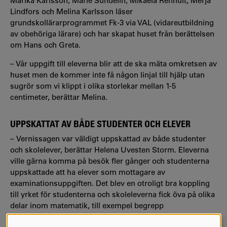
Marika Karlsson, Marie Sundelin, Mikaela Renhult, Merja
Lindfors och Melina Karlsson läser
grundskollärarprogrammet Fk-3 via VAL (vidareutbildning
av obehöriga lärare) och har skapat huset från berättelsen
om Hans och Greta.
– Vår uppgift till eleverna blir att de ska mäta omkretsen av
huset men de kommer inte få någon linjal till hjälp utan
sugrör som vi klippt i olika storlekar mellan 1-5
centimeter, berättar Melina.
UPPSKATTAT AV BÅDE STUDENTER OCH ELEVER
–
Vernissagen var väldigt uppskattad av både studenter
och skolelever, berättar Helena Uvesten Storm. Eleverna
ville gärna komma på besök fler gånger och studenterna
uppskattade att ha elever som mottagare av
examinationsuppgiften. Det blev en otroligt bra koppling
till yrket för studenterna och skoleleverna fick öva på olika
delar inom matematik, till exempel begrepp
inom geometri, att uppskatta och sedan kontrollräkna och