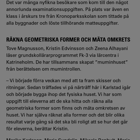
Det var många nyfikna besökare som kom till den något
annorlunda examinationsuppgiften. På plats var även en
klass i årskurs tre från Kronoparksskolan som tittade på
alla byggnader och löste tillhörande matteuppgifter.
RÄKNA GEOMETRISKA FORMER OCH MÄTA OMKRETS
Tove Magnusson, Kristin Edvinsson och Zeena Alhayani
läser grundskollärarprogrammet Fk-3 via lärcentra i
Katrineholm. De har tillsammans skapat ”muminhuset”
från berättelsen om mumintrollen.
– Vi började förra veckan med att ta fram skisser och
ritningar. Sedan träffades vi på närträff här i Karlstad igår
och började bygga ihop det fysiska huset. Vi har som
uppgift till eleverna att de ska hitta och räkna alla
geometriska former som finns och mäta omkretsen av
huset. Vi har själva räknat alla former och det blir olika
resultat varje gång så det ska bli roligt att se hur det går
för eleverna, berättar Kristin.