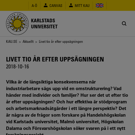
Hoppa
A-Ö
CANVAS
MITT KAU
till
huvudinnehåll
KARLSTADS
UNIVERSITET
Länkstig
KAU.SE
>
Aktuellt
> Livet tio år efter uppsägningen
LIVET TIO ÅR EFTER UPPSÄGNINGEN
2018-10-16
Vilka är de långsiktiga konsekvenserna när
industriarbetare sägs upp vid en omstrukturering? Vad
händer med individer och familjer? Hur ser det ut efter tio
år efter uppsägningen? Och hur effektiva är stödprogram
och arbetsmarknadsåtgärder i ett längre perspektiv? Det
är några av de frågor som forskare på Handelshögskolan
vid Karlstads universitet, Malmö universitet, Högskolan
Dalarna och Försvarshögskolan söker svaren på i ett nytt
forskningsprojekt.