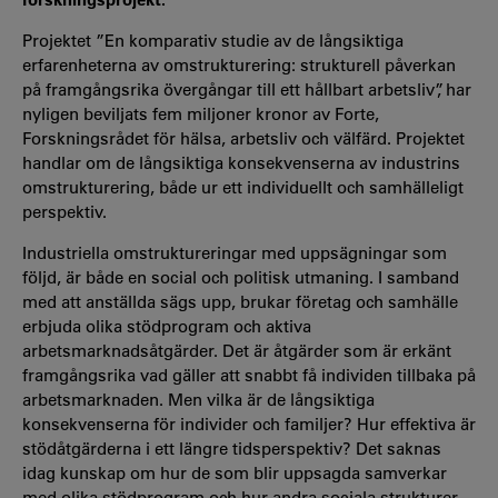
Projektet ”En komparativ studie av de långsiktiga
erfarenheterna av omstrukturering: strukturell påverkan
på framgångsrika övergångar till ett hållbart arbetsliv”, har
nyligen beviljats fem miljoner kronor av Forte,
Forskningsrådet för hälsa, arbetsliv och välfärd. Projektet
handlar om de långsiktiga konsekvenserna av industrins
omstrukturering, både ur ett individuellt och samhälleligt
perspektiv.
Industriella omstruktureringar med uppsägningar som
följd, är både en social och politisk utmaning. I samband
med att anställda sägs upp, brukar företag och samhälle
erbjuda olika stödprogram och aktiva
arbetsmarknadsåtgärder. Det är åtgärder som är erkänt
framgångsrika vad gäller att snabbt få individen tillbaka på
arbetsmarknaden. Men vilka är de långsiktiga
konsekvenserna för individer och familjer? Hur effektiva är
stödåtgärderna i ett längre tidsperspektiv? Det saknas
idag kunskap om hur de som blir uppsagda samverkar
med olika stödprogram och hur andra sociala strukturer