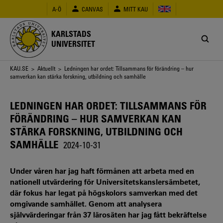
Hoppa
A-Ö
CANVAS
MITT KAU
till
huvudinnehåll
KARLSTADS
UNIVERSITET
Länkstig
KAU.SE
>
Aktuellt
> Ledningen har ordet: Tillsammans för förändring – hur
samverkan kan stärka forskning, utbildning och samhälle
LEDNINGEN HAR ORDET: TILLSAMMANS FÖR
FÖRÄNDRING – HUR SAMVERKAN KAN
STÄRKA FORSKNING, UTBILDNING OCH
SAMHÄLLE
2024-10-31
Under våren har jag haft förmånen att arbeta med en
nationell utvärdering för Universitetskanslersämbetet,
där fokus har legat på högskolors samverkan med det
omgivande samhället. Genom att analysera
självvärderingar från 37 lärosäten har jag fått bekräftelse