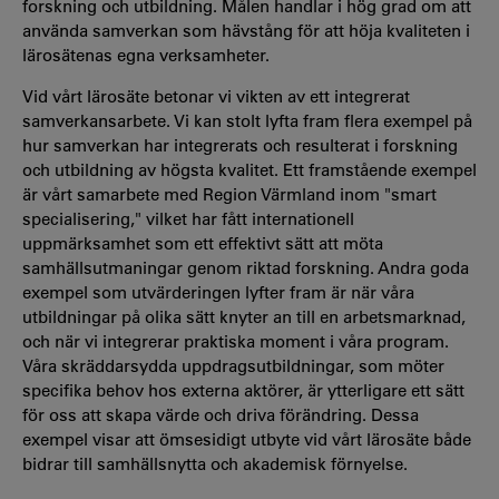
forskning och utbildning. Målen handlar i hög grad om att
använda samverkan som hävstång för att höja kvaliteten i
lärosätenas egna verksamheter.
Vid vårt lärosäte betonar vi vikten av ett integrerat
samverkansarbete. Vi kan stolt lyfta fram flera exempel på
hur samverkan har integrerats och resulterat i forskning
och utbildning av högsta kvalitet. Ett framstående exempel
är vårt samarbete med Region Värmland inom "smart
specialisering," vilket har fått internationell
uppmärksamhet som ett effektivt sätt att möta
samhällsutmaningar genom riktad forskning. Andra goda
exempel som utvärderingen lyfter fram är när våra
utbildningar på olika sätt knyter an till en arbetsmarknad,
och när vi integrerar praktiska moment i våra program.
Våra skräddarsydda uppdragsutbildningar, som möter
specifika behov hos externa aktörer, är ytterligare ett sätt
för oss att skapa värde och driva förändring. Dessa
exempel visar att ömsesidigt utbyte vid vårt lärosäte både
bidrar till samhällsnytta och akademisk förnyelse.