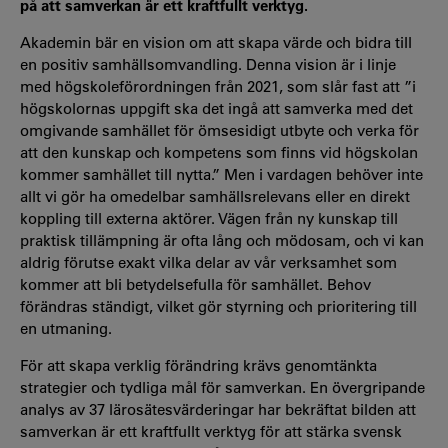
på att samverkan är ett kraftfullt verktyg.
Akademin bär en vision om att skapa värde och bidra till
en positiv samhällsomvandling. Denna vision är i linje
med högskoleförordningen från 2021, som slår fast att ”i
högskolornas uppgift ska det ingå att samverka med det
omgivande samhället för ömsesidigt utbyte och verka för
att den kunskap och kompetens som finns vid högskolan
kommer samhället till nytta.” Men i vardagen behöver inte
allt vi gör ha omedelbar samhällsrelevans eller en direkt
koppling till externa aktörer. Vägen från ny kunskap till
praktisk tillämpning är ofta lång och mödosam, och vi kan
aldrig förutse exakt vilka delar av vår verksamhet som
kommer att bli betydelsefulla för samhället. Behov
förändras ständigt, vilket gör styrning och prioritering till
en utmaning.
För att skapa verklig förändring krävs genomtänkta
strategier och tydliga mål för samverkan. En övergripande
analys av 37 lärosätesvärderingar har bekräftat bilden att
samverkan är ett kraftfullt verktyg för att stärka svensk