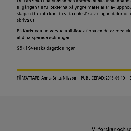
Du kan söka i databasen och komma åt alla inskannade ar
tillgången till fulltexterna på yngre material är av uppho
skapa ett konto kan du sitta och söka vid egen dator och s
skriva ut.
På Karlstads universitetsbibliotek finns en dator med s
åt dina sparade sökningar.
Sök i Svenska dagstidningar
FÖRFATTARE:
Anna-Britta Nilsson
PUBLICERAD:
2018-09-19
Vi forskar och 