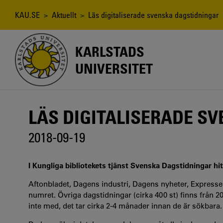
Hoppa
till
Länkstig
KAU.SE
>
Aktuellt
> Läs digitaliserade svenska dagstidningar
huvudinnehåll
KARLSTADS
UNIVERSITET
LÄS DIGITALISERADE S
2018-09-19
I Kungliga bibliotekets tjänst Svenska Dagstidningar hi
Aftonbladet, Dagens industri, Dagens nyheter, Expresse
numret. Övriga dagstidningar (cirka 400 st) finns från 
inte med, det tar cirka 2-4 månader innan de är sökbara.