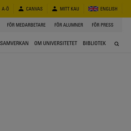
A-Ö
CANVAS
MITT KAU
ENGLISH
FÖR MEDARBETARE
FÖR ALUMNER
FÖR PRESS
SAMVERKAN
OM UNIVERSITETET
BIBLIOTEK