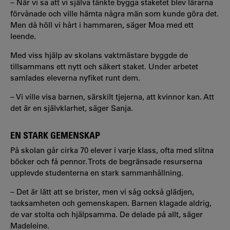
– När vi sa att vi själva tänkte bygga staketet blev lärarna
förvånade och ville hämta några män som kunde göra det.
Men då höll vi hårt i hammaren, säger Moa med ett
leende.
Med viss hjälp av skolans vaktmästare byggde de
tillsammans ett nytt och säkert staket. Under arbetet
samlades eleverna nyfiket runt dem.
– Vi ville visa barnen, särskilt tjejerna, att kvinnor kan. Att
det är en självklarhet, säger Sanja.
EN STARK GEMENSKAP
På skolan går cirka 70 elever i varje klass, ofta med slitna
böcker och få pennor. Trots de begränsade resurserna
upplevde studenterna en stark sammanhållning.
– Det är lätt att se brister, men vi såg också glädjen,
tacksamheten och gemenskapen. Barnen klagade aldrig,
de var stolta och hjälpsamma. De delade på allt, säger
Madeleine.