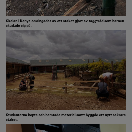
Skolan i Kenya omringades av ett staket gjort av taggtråd som barnen
skadade sig på.
Studenterna köpte och hämtade material samt byggde ett nytt säkrare
staket.