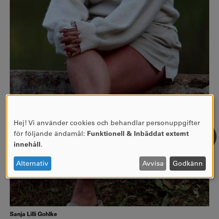
Hej! Vi använder cookies och behandlar personuppgifter
ANVÄNDNING
för följande ändamål:
Funktionell & Inbäddat externt
AV
innehåll
.
PERSONUPPGIFTER
OCH
Alternativ
Avvisa
Godkänn
COOKIES
Sanja Lilli Gohlke