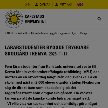
Hoppa
A-Ö
CANVAS
MITT KAU
till
huvudinnehåll
KARLSTADS
UNIVERSITET
Länkstig
KAU.SE
>
Aktuellt
> Lärarstudenter byggde tryggare skolgård i Kenya
LÄRARSTUDENTER BYGGDE TRYGGARE
SKOLGÅRD I KENYA
2025-11-11
Fem lärarstudenter från Karlstads universitet reste till
Kenya för sin verksamhetsförlagda utbildning (VFU) och
möttes av en skolvardag långt ifrån den svenska. På en
skola med nästan 2 000 elever utanför staden Nyahururu
såg de direkt barn som skadade sig på det
taggtrådsstaket som omgav skolgården. Då väcktes
tanken på att de kanske kunde bidra på något sätt.
– Vi ville visa vår tacksamhet och samtidigt göra något