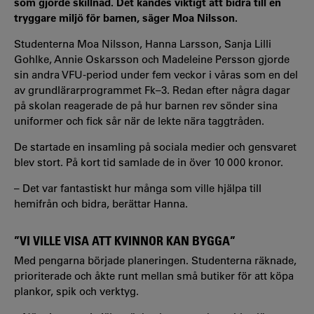
som gjorde skillnad. Det kändes viktigt att bidra till en
tryggare miljö för barnen, säger Moa Nilsson.
Studenterna Moa Nilsson, Hanna Larsson, Sanja Lilli
Gohlke, Annie Oskarsson och Madeleine Persson gjorde
sin andra VFU-period under fem veckor i våras som en del
av grundlärarprogrammet Fk–3. Redan efter några dagar
på skolan reagerade de på hur barnen rev sönder sina
uniformer och fick sår när de lekte nära taggtråden.
De startade en insamling på sociala medier och gensvaret
blev stort. På kort tid samlade de in över 10 000 kronor.
– Det var fantastiskt hur många som ville hjälpa till
hemifrån och bidra, berättar Hanna.
”VI VILLE VISA ATT KVINNOR KAN BYGGA”
Med pengarna började planeringen. Studenterna räknade,
prioriterade och åkte runt mellan små butiker för att köpa
plankor, spik och verktyg.