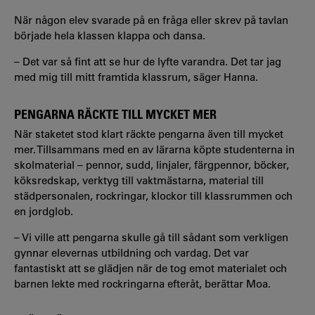
När någon elev svarade på en fråga eller skrev på tavlan
började hela klassen klappa och dansa.
– Det var så fint att se hur de lyfte varandra. Det tar jag
med mig till mitt framtida klassrum, säger Hanna.
PENGARNA RÄCKTE TILL MYCKET MER
När staketet stod klart räckte pengarna även till mycket
mer. Tillsammans med en av lärarna köpte studenterna in
skolmaterial – pennor, sudd, linjaler, färgpennor, böcker,
köksredskap, verktyg till vaktmästarna, material till
städpersonalen, rockringar, klockor till klassrummen och
en jordglob.
– Vi ville att pengarna skulle gå till sådant som verkligen
gynnar elevernas utbildning och vardag. Det var
fantastiskt att se glädjen när de tog emot materialet och
barnen lekte med rockringarna efteråt, berättar Moa.