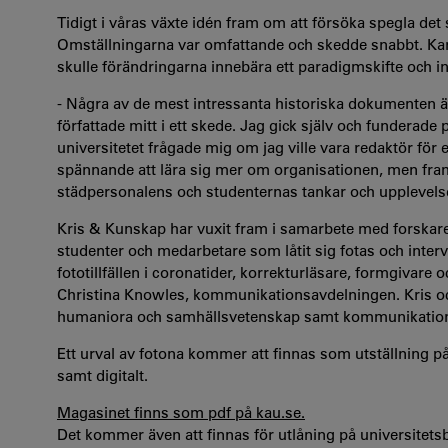
Tidigt i våras växte idén fram om att försöka spegla d
Omställningarna var omfattande och skedde snabbt. Kan
skulle förändringarna innebära ett paradigmskifte och in
- Några av de mest intressanta historiska dokumenten är
författade mitt i ett skede. Jag gick själv och funderad
universitetet frågade mig om jag ville vara redaktör för
spännande att lära sig mer om organisationen, men framf
städpersonalens och studenternas tankar och upplevels
Kris & Kunskap har vuxit fram i samarbete med forskare
studenter och medarbetare som låtit sig fotas och inter
fototillfällen i coronatider, korrekturläsare, formgivare 
Christina Knowles, kommunikationsavdelningen. Kris och
humaniora och samhällsvetenskap samt kommunikatio
Ett urval av fotona kommer att finnas som utställning 
samt digitalt.
Magasinet finns som pdf på kau.se.
Det kommer även att finnas för utlåning på universitetsb