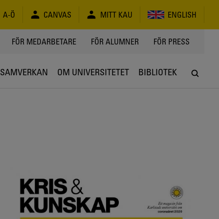
A-Ö
CANVAS
MITT KAU
ENGLISH
FÖR MEDARBETARE
FÖR ALUMNER
FÖR PRESS
SAMVERKAN
OM UNIVERSITETET
BIBLIOTEK