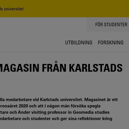
s universitet
TOPPMENY
FÖR STUDENTER
UTBILDNING
FORSKNING
 MAGASIN FRÅN KARLSTADS
lla medarbetare vid Karlstads universitet. Magasinet är ett
coronaåret 2020 och att i någon mån försöka spegla
attare och Ander visiting professor in Geomedia studies
edarbetare och studenter och ger sina reflektioner kring