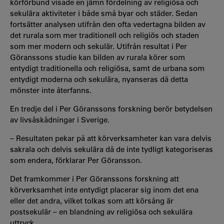
körförbund visade en jämn fördelning av religiösa och
sekulära aktiviteter i både små byar och städer. Sedan
fortsätter analysen utifrån den ofta vedertagna bilden av
det rurala som mer traditionell och religiös och staden
som mer modern och sekulär. Utifrån resultat i Per
Göranssons studie kan bilden av rurala körer som
entydigt traditionella och religiösa, samt de urbana som
entydigt moderna och sekulära, nyanseras då detta
mönster inte återfanns.
En tredje del i Per Göranssons forskning berör betydelsen
av livsåskådningar i Sverige.
– Resultaten pekar på att körverksamheter kan vara delvis
sakrala och delvis sekulära då de inte tydligt kategoriseras
som endera, förklarar Per Göransson.
Det framkommer i Per Göranssons forskning att
körverksamhet inte entydigt placerar sig inom det ena
eller det andra, vilket tolkas som att körsång är
postsekulär – en blandning av religiösa och sekulära
uttryck.