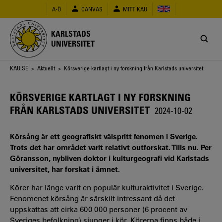
Hoppa
A-Ö
CANVAS
MITT KAU
till
huvudinnehåll
KARLSTADS
UNIVERSITET
Länkstig
KAU.SE
>
Aktuellt
> Körsverige kartlagt i ny forskning från Karlstads universitet
KÖRSVERIGE KARTLAGT I NY FORSKNING
FRÅN KARLSTADS UNIVERSITET
2024-10-02
Körsång är ett geografiskt välspritt fenomen i Sverige.
Trots det har området varit relativt outforskat. Tills nu. Per
Göransson, nybliven doktor i kulturgeografi vid Karlstads
universitet, har forskat i ämnet.
Körer har länge varit en populär kulturaktivitet i Sverige.
Fenomenet körsång är särskilt intressant då det
uppskattas att cirka 600 000 personer (6 procent av
Sveriges befolkning) sjunger i kör. Körerna finns både i