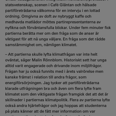
statsvetenskap, scenen i Café Gläntan och hälsade
partiföreträdarna välkomna för en intervju i en lottad
ordning. Omgivna av doft av nybryggt kaffe och
medhavda matlådor möttes partirepresentanterna av
nyfikna och förväntansfulla blickar. Under fem minuter fick
partierna berätta mer om den fråga som de anser är
viktigast för att nå unga väljare. En fråga som det rådde
samstämmighet om, nämligen klimatet.
–
Att partierna skulle lyfta klimatfrågan var inte helt
oväntat, säger Malin Rönnblom. Historiskt sett har unga
alltid varit engagerade och drivande inom miljöfrågor.
Frågan har ju också funnits med i årets valrörelse men
kanske främst i relation till andra frågor, som
energiförsörjningen. Jag tycker att partiföreträdarna
klarade utfrågningen bra och även om flera lyfte fram
klimatet som den viktigaste frågan framgick det att det är
skillnader i partiernas klimatpolitik. Flera av partierna lyfte
också andra hjärtefrågor och jag hoppas att studenterna
på plats känner att de fått mer information om var