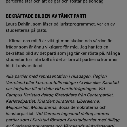
partierna står och att de går och röstar på söndag.
BEKRÄFTADE BILDEN AV TÄNKT PARTI
Laura Dahlin, som läser på juristprogrammet, var en av
studenterna på plats.
–
Klimat och miljö är viktigt men skolan och vården är
frågor som är ännu viktigare för mig. Jag har fått en
bekräftad bild av det parti som jag tänker rösta på. Många
studenter har inte koll så det är bra att partierna kommer
hit till universitetet.
Alla partier med representation i riksdagen, Region
Värmland eller kommunfullmäktige i Arvika eller Karlstad
var inbjudna till att delta vid partiutfrågningen. Vid
Campus Karlstad deltog företrädare från Centerpartiet,
Karlstadpartiet, Kristdemokraterna, Liberalerna,
Miljöpartiet, Moderaterna,
Socialdemokraterna och
Vänsterpartiet.
Vid Campus Ingesund deltog samma
partier som i Karlstad förutom Karlstadpartiet med tillägg
av Sverigedemokraterna och Värmlands sjukvårdsparti.