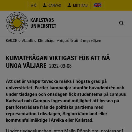
Hoppa
A-Ö
CANVAS
MITT KAU
till
huvudinnehåll
KARLSTADS
UNIVERSITET
Länkstig
KAU.SE
>
Aktuellt
> Klimatfrågan viktigast för att nå unga väljare
KLIMATFRÅGAN VIKTIGAST FÖR ATT NÅ
UNGA VÄLJARE
2022-09-08
Att det är valspurtsvecka märks i högsta grad på
universitetet. Partier kampanjar utanför huvudentrén och
under tisdagen och onsdagen fick studenterna på campus
Karlstad och Campus Ingesund möjlighet att lyssna på
partiföreträdare från de politiska partierna med
representation i riksdagen, Region Värmland eller
kommunfullmäktige i Arvika eller Karlstad.
Under tisdagslunchen intog Malin Rönnblom, professor i