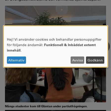
Hej! Vi använder cookies och behandlar personuppgifter
ANVÄNDNING
för följande ändamål:
Funktionell & Inbäddat externt
AV
innehåll
.
PERSONUPPGIFTER
OCH
Alternativ
Avvisa
Godkänn
COOKIES
Många studenter kom till Gläntan under partiutfrågningen.