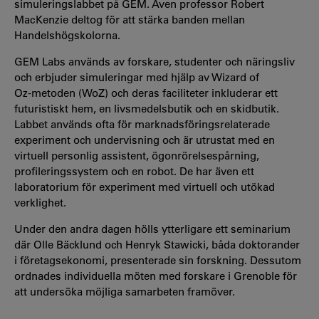
simuleringslabbet på GEM. Även professor Robert
MacKenzie deltog för att stärka banden mellan
Handelshögskolorna.
GEM Labs används av forskare, studenter och näringsliv
och erbjuder simuleringar med hjälp av Wizard of
Oz‑metoden (WoZ) och deras faciliteter inkluderar ett
futuristiskt hem, en livsmedelsbutik och en skidbutik.
Labbet används ofta för marknadsföringsrelaterade
experiment och undervisning och är utrustat med en
virtuell personlig assistent, ögonrörelsespårning,
profileringssystem och en robot. De har även ett
laboratorium för experiment med virtuell och utökad
verklighet.
Under den andra dagen hölls ytterligare ett seminarium
där Olle Bäcklund och Henryk Stawicki, båda doktorander
i företagsekonomi, presenterade sin forskning. Dessutom
ordnades individuella möten med forskare i Grenoble för
att undersöka möjliga samarbeten framöver.