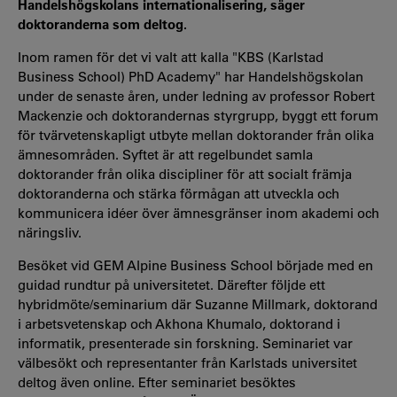
Handelshögskolans internationalisering, säger
doktoranderna som deltog.
Inom ramen för det vi valt att kalla "KBS (Karlstad
Business School) PhD Academy" har Handelshögskolan
under de senaste åren, under ledning av professor Robert
Mackenzie och doktorandernas styrgrupp, byggt ett forum
för tvärvetenskapligt utbyte mellan doktorander från olika
ämnesområden. Syftet är att regelbundet samla
doktorander från olika discipliner för att socialt främja
doktoranderna och stärka förmågan att utveckla och
kommunicera idéer över ämnesgränser inom akademi och
näringsliv.
Besöket vid GEM Alpine Business School började med en
guidad rundtur på universitetet. Därefter följde ett
hybridmöte/seminarium där Suzanne Millmark, doktorand
i arbetsvetenskap och Akhona Khumalo, doktorand i
informatik, presenterade sin forskning. Seminariet var
välbesökt och representanter från Karlstads universitet
deltog även online. Efter seminariet besöktes