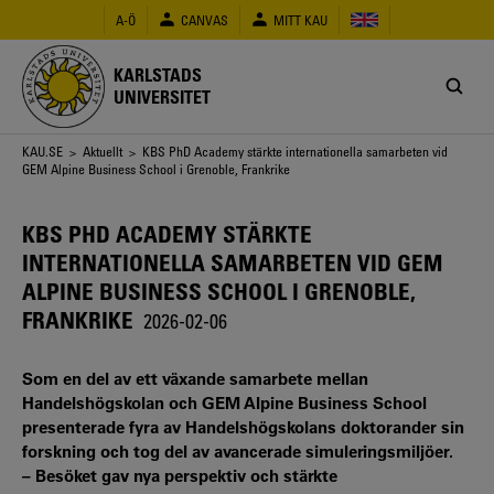
Hoppa
A-Ö
CANVAS
MITT KAU
till
huvudinnehåll
KARLSTADS
UNIVERSITET
Länkstig
KAU.SE
>
Aktuellt
> KBS PhD Academy stärkte internationella samarbeten vid
GEM Alpine Business School i Grenoble, Frankrike
KBS PHD ACADEMY STÄRKTE
INTERNATIONELLA SAMARBETEN VID GEM
ALPINE BUSINESS SCHOOL I GRENOBLE,
FRANKRIKE
2026-02-06
Som en del av ett växande samarbete mellan
Handelshögskolan och GEM Alpine Business School
presenterade fyra av Handelshögskolans doktorander sin
forskning och tog del av avancerade simuleringsmiljöer.
– Besöket gav nya perspektiv och stärkte