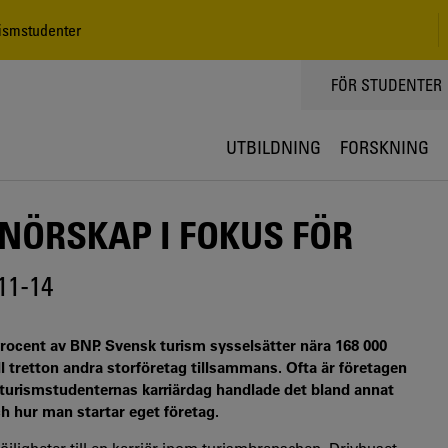
rismstudenter
TOPPMENY
FÖR STUDENTER
UTBILDNING
FORSKNING
NÖRSKAP I FOKUS FÖR
11-14
 procent av BNP. Svensk turism sysselsätter nära 168 000
ll tretton andra storföretag tillsammans. Ofta är företagen
å turismstudenternas karriärdag handlade det bland annat
h hur man startar eget företag.