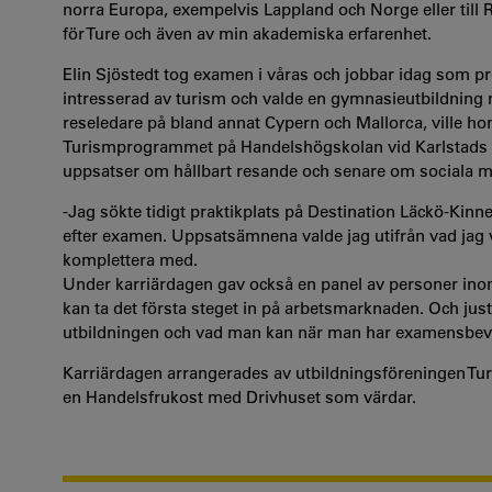
norra Europa, exempelvis Lappland och Norge eller till 
för Ture och även av min akademiska erfarenhet.
Elin Sjöstedt tog examen i våras och jobbar idag som pr
intresserad av turism och valde en gymnasieutbildning
reseledare på bland annat Cypern och Mallorca, ville hon
Turismprogrammet på Handelshögskolan vid Karlstads un
uppsatser om hållbart resande och senare om sociala me
-Jag sökte tidigt praktikplats på Destination Läckö-Kinne
efter examen. Uppsatsämnena valde jag utifrån vad jag v
komplettera med.
Under karriärdagen gav också en panel av personer ino
kan ta det första steget in på arbetsmarknaden. Och just 
utbildningen och vad man kan när man har examensbevis
Karriärdagen arrangerades av utbildningsföreningen T
en Handelsfrukost med Drivhuset som värdar.