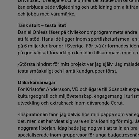
Drivhuset, företagare och alumner berättade om olika mö
kan erbjuda både vägledning och utbildning om allt från i
och jobba med varumärke.
Tänk stort – testa litet
Daniel Onieas läser på civilekonomprogrammets andra år 
att få stöd. Hans idé ligger inom sportfisketurismen, e
på 6 miljarder kronor i Sverige. För två år formades idén 
på god väg att förverkliga den idén tillsammans med en
-Största hindret för mitt projekt var jag själv. Jag målad
testa småskaligt och i små kundgrupper först.
Olika karriärvägar
För Kristofer Andersson, VD och ägare till Scanbalt experi
kulturgeografi och miljövetenskap, engagemang i turis
utveckling och extraknäck inom dåvarande Cerut.
-Inspirationen fann jag delvis hos min pappa som var ege
det, men det har visat sig vara en bra lösning för mig. J
noggrant i början. Idag hade jag nog valt att ta in en bra
specialiserade inom gruppresor för unga budgetresenärer. 