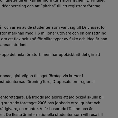
jligheter till en karriär inom turismbranschen. Drivhuset
dégenerering och att ”pitcha” till att registrera företag
och är en av de studenter som vänt sig till Drivhuset för
n stor marknad med 1,6 miljoner utövare och en omsättning
om ett flexibelt spö för olika typer av fiske och idag är han
 annan student.
e upp det hela för stort, men har upptäckt att det går att
ence, gick vägen till eget företag via kurser i
mstudenternas förening Ture, D-uppsats om regional
nföretagare. Då trodde jag aldrig att jag också skulle bli
ag startade företaget 2006 och jobbade otroligt hårt och
 rådgivare, en mentor. Vi är baserade i Tallinn och är
De flesta är internationella studenter som vill resa till