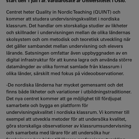
start den 1 juli i år. Värdlärosäte är Universitetet i Oslo.
Centret heter Quality in Nordic Teaching (QUINT) och
kommer att studera undervisningskvalitet i nordiska
klassrum. Det handlar om storskaliga studier av likheter
och skillnader i undervisningen mellan de olika ländernas
skolsystem och om metodisk och teoretisk utveckling när
det gäller sambandet mellan undervisning och elevers
lärande. Satsningen omfattar även uppbyggnaden av en
digital infrastruktur för att kunna lagra och använda större
datamängder av olika format samlade från klassrum i
olika länder, särskilt med fokus på videoobservationer.
-De nordiska länderna har mycket gemensamt och det
finns både likheter och variationer i utbildningstraditioner.
Det nya centret kommer att ge möjlighet till fördjupat
samarbete och bygga en plattform för
undervisningskvalitet i nordiska klassrum. Vi kommer till
exempel att utveckla metoder för att undersöka kvalitet,
göra storskaliga observationer av klassrumsundervisning
och samarbeta med lärare för att undersöka hur