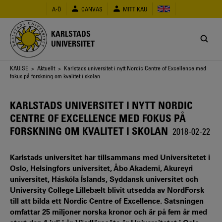
Hoppa
A-Ö
CANVAS
MITT KAU
till
huvudinnehåll
KARLSTADS
UNIVERSITET
Länkstig
KAU.SE
>
Aktuellt
> Karlstads universitet i nytt Nordic Centre of Excellence med
fokus på forskning om kvalitet i skolan
KARLSTADS UNIVERSITET I NYTT NORDIC
CENTRE OF EXCELLENCE MED FOKUS PÅ
FORSKNING OM KVALITET I SKOLAN
2018-02-22
Karlstads universitet har tillsammans med Universitetet i
Oslo, Helsingfors universitet, Åbo Akademi, Akureyri
universitet, Háskóla Íslands, Syddansk universitet och
University College Lillebælt blivit utsedda av NordForsk
till att bilda ett Nordic Centre of Excellence. Satsningen
omfattar 25 miljoner norska kronor och är på fem år med