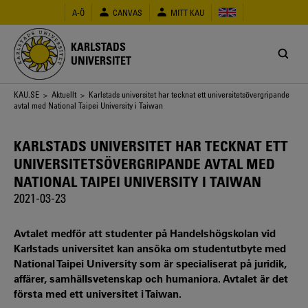
Hoppa
A-Ö
CANVAS
MITT KAU
till
huvudinnehåll
KARLSTADS
UNIVERSITET
Länkstig
KAU.SE
>
Aktuellt
> Karlstads universitet har tecknat ett universitetsövergripande
avtal med National Taipei University i Taiwan
KARLSTADS UNIVERSITET HAR TECKNAT ETT
UNIVERSITETSÖVERGRIPANDE AVTAL MED
NATIONAL TAIPEI UNIVERSITY I TAIWAN
2021-03-23
Avtalet medför att studenter på Handelshögskolan vid
Karlstads universitet kan ansöka om studentutbyte med
National Taipei University som är specialiserat på juridik,
affärer, samhällsvetenskap och humaniora. Avtalet är det
första med ett universitet i Taiwan.