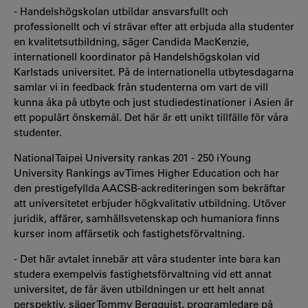
- Handelshögskolan utbildar ansvarsfullt och
professionellt och vi strävar efter att erbjuda alla studenter
en kvalitetsutbildning, säger Candida MacKenzie,
internationell koordinator på Handelshögskolan vid
Karlstads universitet. På de internationella utbytesdagarna
samlar vi in feedback från studenterna om vart de vill
kunna åka på utbyte och just studiedestinationer i Asien är
ett populärt önskemål. Det här är ett unikt tillfälle för våra
studenter.
National Taipei University rankas 201 - 250 i Young
University Rankings av Times Higher Education och har
den prestigefyllda AACSB-ackrediteringen som bekräftar
att universitetet erbjuder högkvalitativ utbildning. Utöver
juridik, affärer, samhällsvetenskap och humaniora finns
kurser inom affärsetik och fastighetsförvaltning.
- Det här avtalet innebär att våra studenter inte bara kan
studera exempelvis fastighetsförvaltning vid ett annat
universitet, de får även utbildningen ur ett helt annat
perspektiv, säger Tommy Bergquist, programledare på