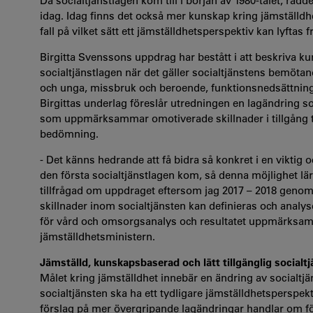
Då socialtjänstlagen kom till i början av 1980-talet, rådd
idag. Idag finns det också mer kunskap kring jämställdhe
fall på vilket sätt ett jämställdhetsperspektiv kan lyftas 
Birgitta Svenssons uppdrag har bestått i att beskriva ku
socialtjänstlagen när det gäller socialtjänstens bemöt
och unga, missbruk och beroende, funktionsnedsättnin
Birgittas underlag föreslår utredningen en lagändring so
som uppmärksammar omotiverade skillnader i tillgång ti
bedömning.
- Det känns hedrande att få bidra så konkret i en viktig 
den första socialtjänstlagen kom, så denna möjlighet lär
tillfrågad om uppdraget eftersom jag 2017 – 2018 genom
skillnader inom socialtjänsten kan definieras och anal
för vård och omsorgsanalys och resultatet uppmärksam
jämställdhetsministern.
Jämställd, kunskapsbaserad och lätt tillgänglig socialtj
Målet kring jämställdhet innebär en ändring av socialtjä
socialtjänsten ska ha ett tydligare jämställdhetsperspek
förslag på mer övergripande lagändringar handlar om för