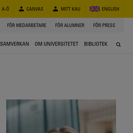
A-Ö
CANVAS
MITT KAU
ENGLISH
FÖR MEDARBETARE
FÖR ALUMNER
FÖR PRESS
SAMVERKAN
OM UNIVERSITETET
BIBLIOTEK