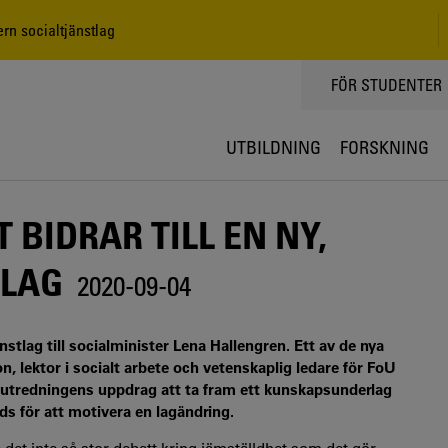
ern socialtjänstlag
TOPPMENY
FÖR STUDENTER
UTBILDNING
FORSKNING
 BIDRAR TILL EN NY,
TLAG
2020-09-04
stlag till socialminister Lena Hallengren. Ett av de nya
, lektor i socialt arbete och vetenskaplig ledare för FoU
ras utredningens uppdrag att ta fram ett kunskapsunderlag
s för att motivera en lagändring.