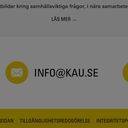
utbildar kring samhällsviktiga frågor, i nära samarbet
LÄS MER
INFO@KAU.SE
SIDAN
TILLGÄNGLIGHETSREDOGÖRELSE
INTEGRITETSP