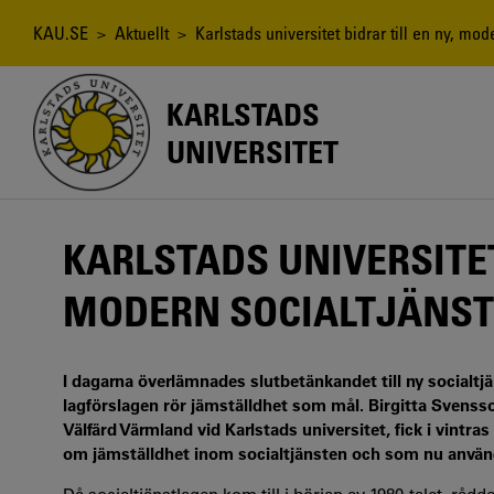
Hoppa
till
Länkstig
KAU.SE
>
Aktuellt
> Karlstads universitet bidrar till en ny, mod
huvudinnehåll
KARLSTADS
UNIVERSITET
KARLSTADS UNIVERSITET
MODERN SOCIALTJÄNS
I dagarna överlämnades slutbetänkandet till ny socialtjän
lagförslagen rör jämställdhet som mål. Birgitta Svensson
Välfärd Värmland vid Karlstads universitet, fick i vint
om jämställdhet inom socialtjänsten och som nu använd