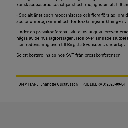
kunskapsbaserad socialtjänst och möjligheten att tillh
- Socialtjänstlagen moderniseras och flera förslag, om 
socionomprogrammet och för forskningsinriktningen vid
Under en presskonferens i slutet av augusti presentera
några av de nya lagförslagen. Hon överlämnade slutbetä
i sin redovisning även till Birgitta Svenssons underlag.
Se ett kortare inslag hos SVT från presskonferensen.
FÖRFATTARE:
Charlotte Gustavsson
PUBLICERAD:
2020-09-04