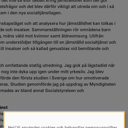
e det inte så stor debatt kring jämställdhet som det gör
tsfrågor och det blev därför viktigt att utreda om och i så
fram i den nya socialtjänstlagen.
nskapsläget och att analysera hur jämställdhet kan tolkas i
ande och insatser. Sammanställningen rör områdena barn
g, mäns våld mot kvinnor samt äldreomsorg. Utifrån
m understödjer tillgången till en jämställd socialtjänst och
ll insatser och så kallad genusbias vid bemötande och
och omfattande statlig utredning. Jag gick på lågstadiet när
 nog inte dyka upp igen under mitt yrkesliv. Jag blev
förde den första studien i Sverige om hur omotiverade
yseras. Studien genomförde jag på uppdrag av Myndigheten
mades av bland annat Socialstyrelsen och
änst
nstlagens portalparagraf. Det nya lagförslaget innebär att
tiv och främja människors jämställda levnadsvillkor. Övriga
ebyggande och lätt tillgänglig socialtjänst,
Hej! Vi använder cookies och behandlar personuppgifter