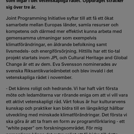
som ingår i det vetenskapliga rådet. Uppdraget sträcker
sig över tre år.
Joint Programming Initiative syftar till att få ett ökat
samarbete mellan Europas länder, samla resurser och
kompetens och därmed mer effektivt kunna arbeta med
gemensamma utmaningar som exempelvis
klimatförändringar, en åldrande befolkning samt
livsmedels- och energiförsörjning. Hittills har ett tio-tal
projekt startats inom JPI, och Cultural Heritage and Global
Change är ett av dem. Eva Svensson nominerades av
svenska Riksantikvarieämbetet och blev invald i det
vetenskapliga rådet i november.
- Det känns roligt och hedrande. Vi har haft vårt första
möte och ledamöterna var rörande eniga om att vi vill vara
ett aktivt vetenskapligt råd. Vårt fokus är hur kulturarvens
kunskap och praktiker kan bidra till en långsiktigt hållbar
utveckling med minskade klimatförändringar. Det första vi
ska göra är att ta fram en form av programförklaring - ett
"white paper" om forskningsområdet. För mig