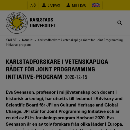
Hoppa
A-Ö
CANVAS
MITT KAU
till
huvudinnehåll
KARLSTADS
UNIVERSITET
Länkstig
KAU.SE
>
Aktuellt
> Karlstadforskare i vetenskapliga rådet för Joint Programming
Initiative-program
KARLSTADFORSKARE I VETENSKAPLIGA
RÅDET FÖR JOINT PROGRAMMING
INITIATIVE-PROGRAM
2020-12-15
Eva Svensson, professor i miljövetenskap och docent i
historisk arkeologi, har utsetts till ledamot i Advisory and
Scientific Board för JPI on Cultural Heritage and Global
Change. JPI står för Joint Programming Initiative och är
en del av EU:s forskningsprogram Horisont 2020. Eva
Svensson är en av tolv forskare från olika länder i Europa,