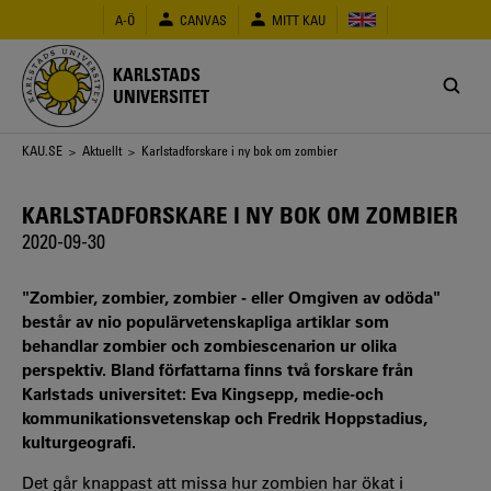
Hoppa
A-Ö
CANVAS
MITT KAU
till
huvudinnehåll
KARLSTADS
UNIVERSITET
Länkstig
KAU.SE
>
Aktuellt
> Karlstadforskare i ny bok om zombier
KARLSTADFORSKARE I NY BOK OM ZOMBIER
2020-09-30
"Zombier, zombier, zombier - eller Omgiven av odöda"
består av nio populärvetenskapliga artiklar som
behandlar zombier och zombiescenarion ur olika
perspektiv. Bland författarna finns två forskare från
Karlstads universitet: Eva Kingsepp, medie-och
kommunikationsvetenskap och Fredrik Hoppstadius,
kulturgeografi.
Det går knappast att missa hur zombien har ökat i