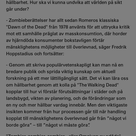
hållbarhet. Hur ska vi kunna undvika att världen på sikt
går under?
- Zombieberättelser har allt sedan Romeros klassiska
"Dawn of the Dead" från 1978 använts för att uttrycka kritik
mot ett samhälle präglat av masskonsumtion, där horder
av hjärndöda konsumenter bokstavligen förtär
mänsklighetens möjligheter till överlevnad, säger Fredrik
Hoppstadius och fortsätter:
- Genom att skriva populärvetenskapligt kan man nå en
bredare publik och sprida viktig kunskap om aktuell
forskning på ett mer lättillgängligt sätt. Det vi kan lära oss
om hållbarhet genom att kolla på "The Walking Dead"
kopplar till hur vi förstår förutsättningar i städer och på
landsbygd, vikten av planering, och de förändringar som
en ny och mer hållbar vardag innebär. Men den viktigaste
insikten kommer från hur processen går till när handling
kopplat till mänsklighetens överlevnad går från ”något vi
borde göra” – till ”något vi måste göra”.