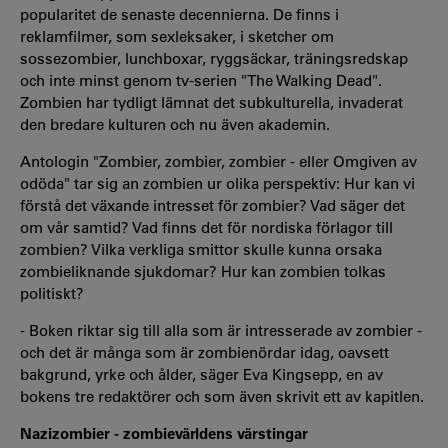
popularitet de senaste decennierna. De finns i
reklamfilmer, som sexleksaker, i sketcher om
sossezombier, lunchboxar, ryggsäckar, träningsredskap
och inte minst genom tv-serien "The Walking Dead".
Zombien har tydligt lämnat det subkulturella, invaderat
den bredare kulturen och nu även akademin.
Antologin "Zombier, zombier, zombier - eller Omgiven av
odöda" tar sig an zombien ur olika perspektiv: Hur kan vi
förstå det växande intresset för zombier? Vad säger det
om vår samtid? Vad finns det för nordiska förlagor till
zombien? Vilka verkliga smittor skulle kunna orsaka
zombieliknande sjukdomar? Hur kan zombien tolkas
politiskt?
- Boken riktar sig till alla som är intresserade av zombier -
och det är många som är zombienördar idag, oavsett
bakgrund, yrke och ålder, säger Eva Kingsepp, en av
bokens tre redaktörer och som även skrivit ett av kapitlen.
Nazizombier - zombievärldens värstingar