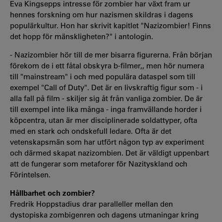
Eva Kingsepps intresse för zombier har växt fram ur
hennes forskning om hur nazismen skildras i dagens
populärkultur. Hon har skrivit kapitlet "Nazizombier! Finns
det hopp för mänskligheten?" i antologin.
- Nazizombier hör till de mer bisarra figurerna. Från början
förekom de i ett fåtal obskyra b-filmer,, men hör numera
till "mainstream" i och med populära dataspel som till
exempel "Call of Duty". Det är en livskraftig figur som - i
alla fall på film - skiljer sig åt från vanliga zombier. De är
till exempel inte lika många - inga framvällande horder i
köpcentra, utan är mer disciplinerade soldattyper, ofta
med en stark och ondskefull ledare. Ofta är det
vetenskapsmän som har utfört någon typ av experiment
och därmed skapat nazizombien. Det är väldigt uppenbart
att de fungerar som metaforer för Nazityskland och
Förintelsen.
Hållbarhet och zombier?
Fredrik Hoppstadius drar paralleller mellan den
dystopiska zombigenren och dagens utmaningar kring