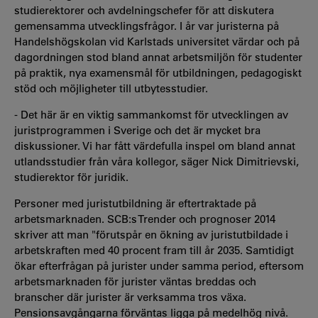
studierektorer och avdelningschefer för att diskutera
gemensamma utvecklingsfrågor. I år var juristerna på
Handelshögskolan vid Karlstads universitet värdar och på
dagordningen stod bland annat arbetsmiljön för studenter
på praktik, nya examensmål för utbildningen, pedagogiskt
stöd och möjligheter till utbytesstudier.
- Det här är en viktig sammankomst för utvecklingen av
juristprogrammen i Sverige och det är mycket bra
diskussioner. Vi har fått värdefulla inspel om bland annat
utlandsstudier från våra kollegor, säger Nick Dimitrievski,
studierektor för juridik.
Personer med juristutbildning är eftertraktade på
arbetsmarknaden. SCB:s Trender och prognoser 2014
skriver att man "förutspår en ökning av juristutbildade i
arbetskraften med 40 procent fram till år 2035. Samtidigt
ökar efterfrågan på jurister under samma period, eftersom
arbetsmarknaden för jurister väntas breddas och
branscher där jurister är verksamma tros växa.
Pensionsavgångarna förväntas ligga på medelhög nivå.