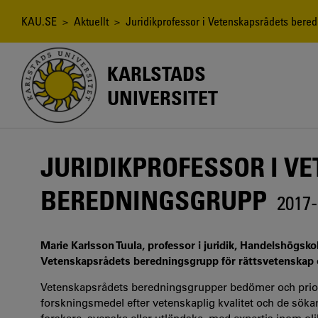
Hoppa
till
Länkstig
KAU.SE
>
Aktuellt
> Juridikprofessor i Vetenskapsrådets bere
huvudinnehåll
KARLSTADS
UNIVERSITET
JURIDIKPROFESSOR I V
BEREDNINGSGRUPP
2017-
Marie Karlsson Tuula, professor i juridik, Handelshögskola
Vetenskapsrådets beredningsgrupp för rättsvetenskap o
Vetenskapsrådets beredningsgrupper bedömer och prior
forskningsmedel efter vetenskaplig kvalitet och de sök