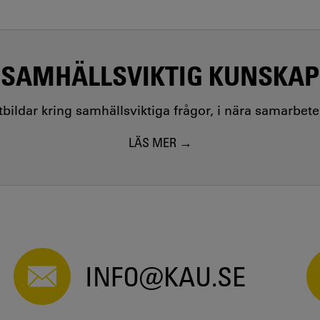
SAMHÄLLSVIKTIG KUNSKAP
utbildar kring samhällsviktiga frågor, i nära samarbet
LÄS MER
INFO@KAU.SE