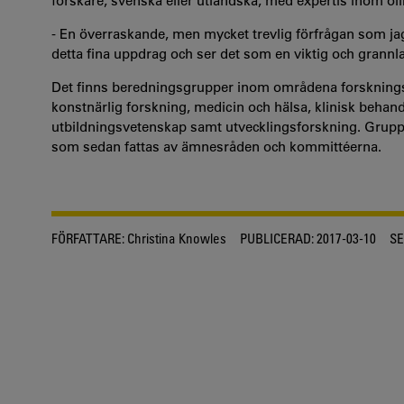
forskare, svenska eller utländska, med expertis inom ol
- En överraskande, men mycket trevlig förfrågan som jag fi
detta fina uppdrag och ser det som en viktig och grannl
Det finns beredningsgrupper inom områdena forsknings
konstnärlig forskning, medicin och hälsa, klinisk behan
utbildningsvetenskap samt utvecklingsforskning. Grupp
som sedan fattas av ämnesråden och kommittéerna.
FÖRFATTARE:
Christina Knowles
PUBLICERAD:
2017-03-10
SE