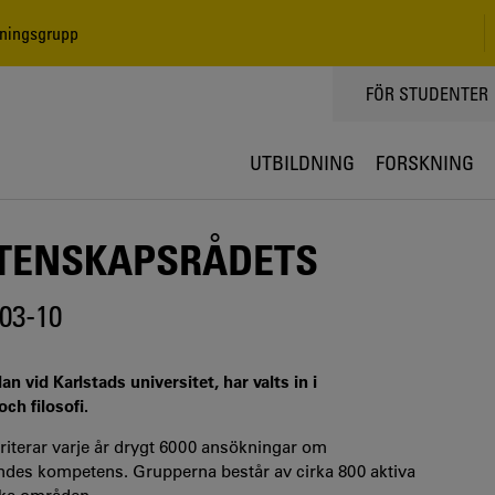
dningsgrupp
TOPPMENY
FÖR STUDENTER
UTBILDNING
FORSKNING
ETENSKAPSRÅDETS
03-10
n vid Karlstads universitet, har valts in i
ch filosofi.
iterar varje år drygt 6000 ansökningar om
andes kompetens. Grupperna består av cirka 800 aktiva