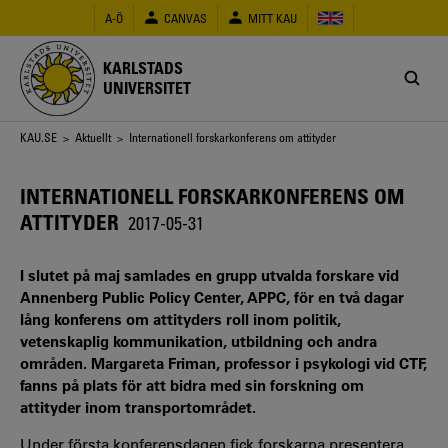
Hoppa
A-Ö
CANVAS
MITT KAU
till
huvudinnehåll
KARLSTADS
UNIVERSITET
Länkstig
KAU.SE
>
Aktuellt
> Internationell forskarkonferens om attityder
INTERNATIONELL FORSKARKONFERENS OM
ATTITYDER
2017-05-31
I slutet på maj samlades en grupp utvalda forskare vid
Annenberg Public Policy Center, APPC, för en två dagar
lång konferens om attityders roll inom politik,
vetenskaplig kommunikation, utbildning och andra
områden. Margareta Friman, professor i psykologi vid CTF,
fanns på plats för att bidra med sin forskning om
attityder inom transportområdet.
Under första konferensdagen fick forskarna presentera