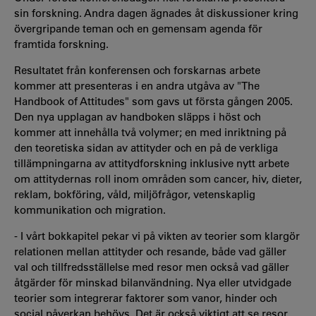
sin forskning. Andra dagen ägnades åt diskussioner kring
övergripande teman och en gemensam agenda för
framtida forskning.
Resultatet från konferensen och forskarnas arbete
kommer att presenteras i en andra utgåva av "The
Handbook of Attitudes" som gavs ut första gången 2005.
Den nya upplagan av handboken släpps i höst och
kommer att innehålla två volymer; en med inriktning på
den teoretiska sidan av attityder och en på de verkliga
tillämpningarna av attitydforskning inklusive nytt arbete
om attitydernas roll inom områden som cancer, hiv, dieter,
reklam, bokföring, våld, miljöfrågor, vetenskaplig
kommunikation och migration.
- I vårt bokkapitel pekar vi på vikten av teorier som klargör
relationen mellan attityder och resande, både vad gäller
val och tillfredsställelse med resor men också vad gäller
åtgärder för minskad bilanvändning. Nya eller utvidgade
teorier som integrerar faktorer som vanor, hinder och
social påverkan behövs. Det är också viktigt att se resor