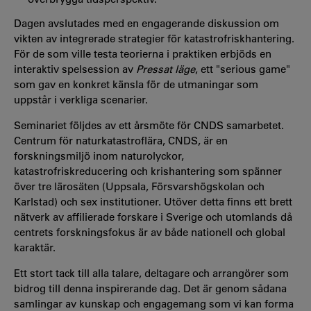
Dagen avslutades med en engagerande diskussion om
vikten av integrerade strategier för katastrofriskhantering.
För de som ville testa teorierna i praktiken erbjöds en
interaktiv spelsession av
Pressat läge
, ett "serious game"
som gav en konkret känsla för de utmaningar som
uppstår i verkliga scenarier.
Seminariet följdes av ett årsmöte för CNDS samarbetet.
Centrum för naturkatastroflära, CNDS, är en
forskningsmiljö inom naturolyckor,
katastrofriskreducering och krishantering som spänner
över tre lärosäten (Uppsala, Försvarshögskolan och
Karlstad) och sex institutioner. Utöver detta finns ett brett
nätverk av affilierade forskare i Sverige och utomlands då
centrets forskningsfokus är av både nationell och global
karaktär.
Ett stort tack till alla talare, deltagare och arrangörer som
bidrog till denna inspirerande dag. Det är genom sådana
samlingar av kunskap och engagemang som vi kan forma