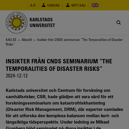
Hoppa
A-Ö
CANVAS
MITT KAU
till
huvudinnehåll
KARLSTADS
UNIVERSITET
Länkstig
KAU.SE
>
Aktuellt
> Insikter från CNDS seminarium ”The Temporalities of Disaster
Risks”
INSIKTER FRÅN CNDS SEMINARIUM ”THE
TEMPORALITIES OF DISASTER RISKS”
2024-12-12
Karlstads universitet och Centrum för forskning om
samhällsrisker, CSR, hade glädjen att vara värd för ett
forskningsseminarium om katastrofriskhantering
(Disaster Risk Management, DRM), där experter samlades
för att utforska den komplexa balansen mellan kort- och
långsiktiga tidsperspektiv. Under ledning av Mikael
Granberg bjöd seminariet på djupa insikter i de