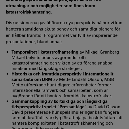
utmaningar och möjligheter som finns inom
katastrofriskhantering.
Diskussionerna gav åhörarna nya perspektiv på hur vi kan
hantera samtidens akuta behov och samtidigt planera för
en hållbar framtid. Programmet var fyllt av inspirerande
presentationer, bland annat:
Temporalitet i katastrofhantering
av Mikael Granberg
Mikael belyste tidens avgörande roll i
katastrofhantering och vikten av att förena snabba
insatser med långsiktiga strategier.
Historiska och framtida perspektiv i internationellt
samarbete om DRM
av Mette Lindahl Olsson, MSB
Mette utforskade hur tidigare erfarenheter formar
internationella ramverk och samarbeten, som är
avgörande för att hantera framtida katastrofrisker.
Sammankoppling av kortsiktiga och långsiktiga
tidsperspektiv i spelet "Pressat läge"
av David Olsson
David presenterade hur spelsimuleringar kan fungera
som ett kraftfullt verktyg för att hjälpa beslutsfattare att
hantera komplexiteten i katastrofriskhantering och
överbrygga tidsperspektiv.