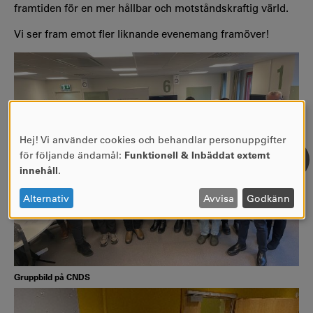
framtiden för en mer hållbar och motståndskraftig värld.
Vi ser fram emot fler liknande evenemang framöver!
Hej! Vi använder cookies och behandlar personuppgifter
ANVÄNDNING
för följande ändamål:
Funktionell & Inbäddat externt
AV
innehåll
.
PERSONUPPGIFTER
OCH
Alternativ
Avvisa
Godkänn
COOKIES
Gruppbild på CNDS