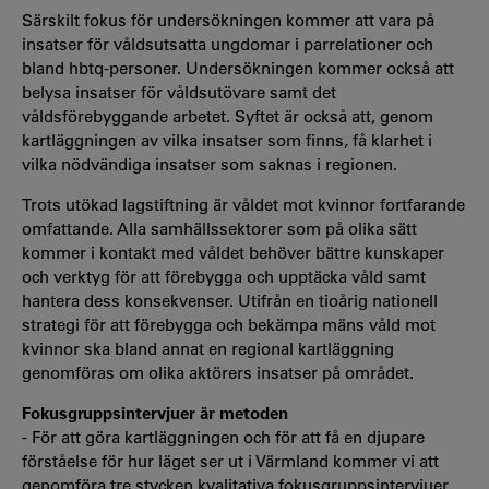
Särskilt fokus för undersökningen kommer att vara på
insatser för våldsutsatta ungdomar i parrelationer och
bland hbtq-personer. Undersökningen kommer också att
belysa insatser för våldsutövare samt det
våldsförebyggande arbetet. Syftet är också att, genom
kartläggningen av vilka insatser som finns, få klarhet i
vilka nödvändiga insatser som saknas i regionen.
Trots utökad lagstiftning är våldet mot kvinnor fortfarande
omfattande. Alla samhällssektorer som på olika sätt
kommer i kontakt med våldet behöver bättre kunskaper
och verktyg för att förebygga och upptäcka våld samt
hantera dess konsekvenser. Utifrån en tioårig nationell
strategi för att förebygga och bekämpa mäns våld mot
kvinnor ska bland annat en regional kartläggning
genomföras om olika aktörers insatser på området.
Fokusgruppsintervjuer är metoden
- För att göra kartläggningen och för att få en djupare
förståelse för hur läget ser ut i Värmland kommer vi att
genomföra tre stycken kvalitativa fokusgruppsintervjuer