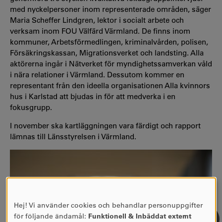
med nyckelpersoner inom representerade områden, säger
Maria Scheffer Lindgren, lektor i socialt arbete och
verksam inom FOU Välfärd Värmland. De finns inom
kommuner, Arbetsförmedlingen, kriminalvården, polisen,
Försäkringskassan, Migrationsverket och landsting. Alla
aktörerna ingår i Nätverket för myndighetssamverkan våld
i nära relationer i Värmland. Dessutom kommer en
representant från den ideella organisationen Alla kvinnors
hus i Karlstad att bjudas in för att medverka i en
fokusgrupp.
I november ska kartläggningen vara färdigt och rapport
lämnas till Länsstyrelsen i Värmland.
Hej! Vi använder cookies och behandlar personuppgifter
ANVÄNDNING
för följande ändamål:
Funktionell & Inbäddat externt