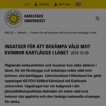
Hoppa
A-Ö
CANVAS
MITT KAU
till
huvudinnehåll
KARLSTADS
UNIVERSITET
Länkstig
KAU.SE
>
Aktuellt
> Insatser för att bekämpa våld mot kvinnor kartläggs i länet
INSATSER FÖR ATT BEKÄMPA VÅLD MOT
KVINNOR KARTLÄGGS I LÄNET
2018-10-09
Pågående verksamheter och insatser hos olika aktörer i
länet, för att förebygga och bekämpa mäns våld mot
kvinnor, ska kartläggas. Länsstyrelsen i Värmland har givit
uppdraget till FOU Välfärd Värmland vid Karlstads
universitet. Uppdraget har sin bakgrund i det
jämställdhetspolitiska delmålet att mäns våld mot
kvinnor ska upphöra och den tioåriga nationella strategin
för detta.