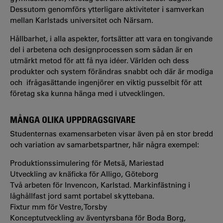
Dessutom genomförs ytterligare aktiviteter i samverkan
mellan Karlstads universitet och Närsam.
Hållbarhet, i alla aspekter, fortsätter att vara en tongivande
del i arbetena och designprocessen som sådan är en
utmärkt metod för att få nya idéer. Världen och dess
produkter och system förändras snabbt och där är modiga
och ifrågasättande ingenjörer en viktig pusselbit för att
företag ska kunna hänga med i utvecklingen.
MÅNGA OLIKA UPPDRAGSGIVARE
Studenternas examensarbeten visar även på en stor bredd
och variation av samarbetspartner, här några exempel:
Produktionssimulering för Metsä, Mariestad
Utveckling av knäficka för Alligo, Göteborg
Två arbeten för Invencon, Karlstad. Markinfästning i
låghållfast jord samt portabel skyttebana.
Fixtur mm för Vestre, Torsby
Konceptutveckling av äventyrsbana för Boda Borg,