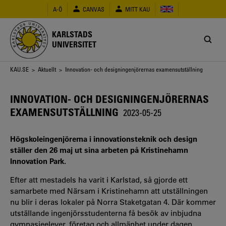
Hoppa
A-Ö
CANVAS
MITT KAU
till
huvudinnehåll
KARLSTADS
UNIVERSITET
Länkstig
KAU.SE
>
Aktuellt
> Innovation- och designingenjörernas examensutställning
INNOVATION- OCH DESIGNINGENJÖRERNAS
EXAMENSUTSTÄLLNING
2023-05-25
Högskoleingenjörerna i innovationsteknik och design
ställer den 26 maj ut sina arbeten på Kristinehamn
Innovation Park.
Efter att mestadels ha varit i Karlstad, så gjorde ett
samarbete med Närsam i Kristinehamn att utställningen
nu blir i deras lokaler på Norra Staketgatan 4. Där kommer
utställande ingenjörsstudenterna få besök av inbjudna
gymnasieelever, företag och allmänhet under dagen.