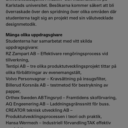
Karlstads universitet. Besökarna kommer säkert att bli
överraskade över den spridning över olika områden där
studenterna tagit sig an projekt med sin välutvecklade
designmetodik.
Många olika uppdragsgivare
Studenterna har samarbetat med vitt skilda
uppdragsgivare:
RZ Zampart AB – Effektivare rengöringsprocess vid
tillverkning,
Tentipi AB – tre olika produktutvecklingsprojekt tittar på
olika förbättringar av evenemangstält,
Volvo Personvagnar – Kravsättning på insugsfilter,
Billerud Korsnäs AB – testmetod för bestrykning av
papper,
Orthex Sweden AB Tingsryd – Framtidens skoförvaring,
AQ Engeenering AB – Laddningsgränssnitt för buss.
CREATOR teknisk utveckling AB –
Produktutvecklingsprocessen i teori och praktik,
Hansa Wermech – Industriell förvandling TAK effektiv