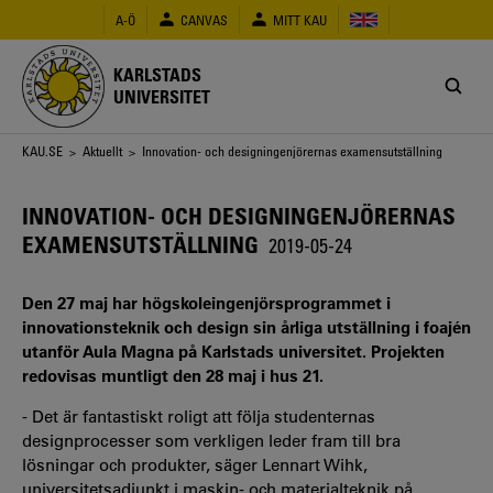
Hoppa
A-Ö
CANVAS
MITT KAU
till
huvudinnehåll
KARLSTADS
UNIVERSITET
Länkstig
KAU.SE
>
Aktuellt
> Innovation- och designingenjörernas examensutställning
INNOVATION- OCH DESIGNINGENJÖRERNAS
EXAMENSUTSTÄLLNING
2019-05-24
Den 27 maj har högskoleingenjörsprogrammet i
innovationsteknik och design sin årliga utställning i foajén
utanför Aula Magna på Karlstads universitet. Projekten
redovisas muntligt den 28 maj i hus 21.
- Det är fantastiskt roligt att följa studenternas
designprocesser som verkligen leder fram till bra
lösningar och produkter, säger Lennart Wihk,
universitetsadjunkt i maskin- och materialteknik på