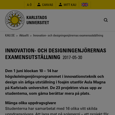
Hoppa
A-Ö
CANVAS
MITT KAU
till
huvudinnehåll
KARLSTADS
UNIVERSITET
Länkstig
KAU.SE
>
Aktuellt
> Innovation- och designingenjörernas examensutställning
INNOVATION- OCH DESIGNINGENJÖRERNAS
EXAMENSUTSTÄLLNING
2017-05-30
Den 1 juni klockan 10 – 14 har
högskoleingenjörsprogrammet i innovationsteknik och
design sin årliga utställning i foajén utanför Aula Magna
på Karlstads universitet. De 23 projekten visas upp av
studenterna, som gärna berättar mera på plats.
Många olika uppdragsgivare
Studenterna har samarbetat med 16 olika vitt skilda
uppdragsgivare. Att laga mat på solenergi – ett projekt för