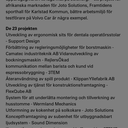
afrikanska marknaden för Joto Solutions, Framtidens
sporthall för Karlstad Kommun, bättre arbetsmiljö för
testförare på Volvo Car är några exempel.
De 23 projekten
Utveckling av ergonomisk sits för dentala operatörsstolar
- Support Design
Förbättring av regleringsmöjligheter för borstmaskin -
Camatec industriteknik AB Vidareutveckling av
bockningsmaskin - RejlersÖkad
kommunikation mellan barista och kund vid
espressobryggning - 3TEM
Återanvändning av spill produkt - Klippan Yllefabrik AB
Utveckling av tjänst för konstruktionsframtagning -
FlexQube AB
System för att underlätta montering och tillverkning av
husstomme - Wermland Mechanics
Utformning av kokenhet på solkokare - Joto Solutions
Konceptframtagning av subenhet för utbyggnadsbart
ljudsystem - Sound Dimension