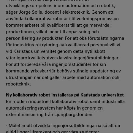
utvecklingskompetens inom automation och robotik,
säger Jorge Solis, docent i elektroteknik. Genom att
använda kollaborativa robotar i tillverkningsprocessen
kommer arbetet bli kvalificerat till att ge mervärde i
produktionen, vilket leder till anpassning och
personifiering av produkter. För att öka förutsättningarna
för industrins rekrytering av kvalificerad personal vill vi
vid Karlstads universitet genom detta nytillskott
ytterligare kvalitetsutveckla våra ingenjörsutbildningar.
För att förbereda våra ingenjörsstudenter för sin
kommande yrkeskarriär behövs ständig uppdatering av
utrustningen när det gäller arbete med automation och
robotteknik.
Ny kollaborativ robot installeras på Karlstads universitet
En modern industriell kollaborativ robot samt industriella
automatiseringssystem har köpts in genom en
externfinansiering från Ljungbergsfonden.
- Målet är att utveckla ingenjörsutbildningarna så att de
alltid ligger i framkant och ger våra studenter