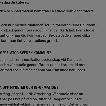
n dag diskuteras.
flöden och information kom från en studie som genomförts i
 och hur mediesituationen ser ut, förklarar Erika Hellekant
 gick att genomföra något liknande i Karlstad. I vår studie
r runt omkring dig i din vardag. Sex stadsdelar med olika
s kommun fick vara studiens grund.
EN MEDELSTOR SVENSK KOMMUN?
 medie- och kommunikationsvetenskap vid Karlstads
medan vår studie genomfördes under kortare tid och
har med sociala medier som var i sin linda när Leeds-
PA UPP NYHETER OCH INFORMATION?
 intrång, säger Henrik Örnebring. Vår studie visar att
nar på Ekot på radion, tittar på Rapport och läser
rande väldigt viktigt för många människor. Det är vi som