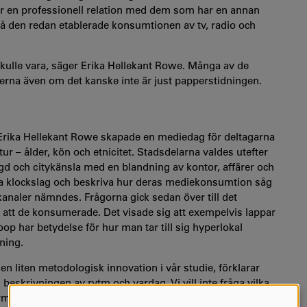
har en professionell relation med dem som har en annan
på den redan etablerade konsumtionen av tv, radio och
 skulle vara, säger Erika Hellekant Rowe. Många av de
rna även om det kanske inte är just papperstidningen.
rika Hellekant Rowe skapade en mediedag för deltagarna
r – ålder, kön och etnicitet. Stadsdelarna valdes utefter
ygd och citykänsla med en blandning av kontor, affärer och
ka klockslag och beskriva hur deras mediekonsumtion såg
skanaler nämndes. Frågorna gick sedan över till det
r att de konsumerade. Det visade sig att exempelvis lappar
p har betydelse för hur man tar till sig hyperlokal
ning.
en liten metodologisk innovation i vår studie, förklarar
l beskrivningen av rytm och vardag. Vi vill inte fråga vilka
mation. Då styrdes inte svaren så hårt. Det blev ett