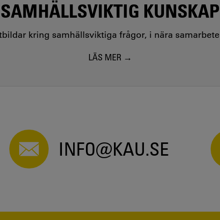
SAMHÄLLSVIKTIG KUNSKAP
utbildar kring samhällsviktiga frågor, i nära samarbet
LÄS MER
INFO@KAU.SE