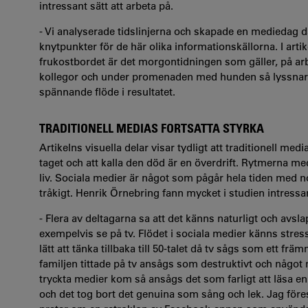
intressant sätt att arbeta på.
- Vi analyserade tidslinjerna och skapade en mediedag där
knytpunkter för de här olika informationskällorna. I arti
frukostbordet är det morgontidningen som gäller, på ar
kollegor och under promenaden med hunden så lyssnar må
spännande flöde i resultatet.
TRADITIONELL MEDIAS FORTSATTA STYRKA
Artikelns visuella delar visar tydligt att traditionell medi
taget och att kalla den död är en överdrift. Rytmerna me
liv. Sociala medier är något som pågår hela tiden med not
tråkigt. Henrik Örnebring fann mycket i studien intressa
- Flera av deltagarna sa att det känns naturligt och avs
exempelvis se på tv. Flödet i sociala medier känns stres
lätt att tänka tillbaka till 50-talet då tv sågs som ett fr
familjen tittade på tv ansågs som destruktivt och något 
tryckta medier kom så ansågs det som farligt att läsa en 
och det tog bort det genuina som sång och lek. Jag före