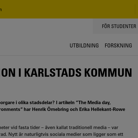
n
TOPPMENY
FÖR STUDENTER
UTBILDNING
FORSKNING
ION I KARLSTADS KOMMUN
rgare i olika stadsdelar? I artikeln ”The Media day,
vironments” har Henrik Örnebring och Erika Hellekant-Rowe
er vid fasta tider – även kallat traditionell media – var
rad. Nytt är naturligtvis sociala medier som ligger som ett