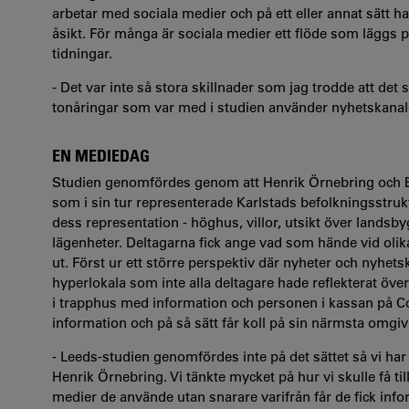
arbetar med sociala medier och på ett eller annat sätt 
åsikt. För många är sociala medier ett flöde som läggs 
tidningar.
- Det var inte så stora skillnader som jag trodde att det
tonåringar som var med i studien använder nyhetskanale
EN MEDIEDAG
Studien genomfördes genom att Henrik Örnebring och E
som i sin tur representerade Karlstads befolkningsstruktu
dess representation - höghus, villor, utsikt över landsb
lägenheter. Deltagarna fick ange vad som hände vid oli
ut. Först ur ett större perspektiv där nyheter och nyhet
hyperlokala som inte alla deltagare hade reflekterat öve
i trapphus med information och personen i kassan på Coo
information och på så sätt får koll på sin närmsta omgiv
- Leeds-studien genomfördes inte på det sättet så vi har 
Henrik Örnebring. Vi tänkte mycket på hur vi skulle få til
medier de använde utan snarare varifrån får de fick infor