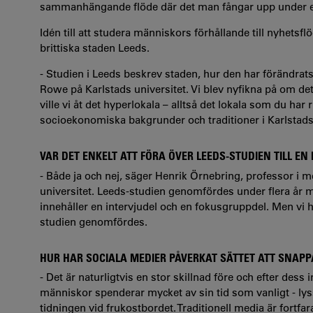
sammanhängande flöde där det man fångar upp under e
Idén till att studera människors förhållande till nyhets
brittiska staden Leeds.
- Studien i Leeds beskrev staden, hur den har förändrats
Rowe på Karlstads universitet. Vi blev nyfikna på om det
ville vi åt det hyperlokala – alltså det lokala som du ha
socioekonomiska bakgrunder och traditioner i Karlstad
VAR DET ENKELT ATT FÖRA ÖVER LEEDS-STUDIEN TILL 
- Både ja och nej, säger Henrik Örnebring, professor i
universitet. Leeds-studien genomfördes under flera år 
innehåller en intervjudel och en fokusgruppdel. Men vi 
studien genomfördes.
HUR HAR SOCIALA MEDIER PÅVERKAT SÄTTET ATT SNAP
- Det är naturligtvis en stor skillnad före och efter dess
människor spenderar mycket av sin tid som vanligt - lyss
tidningen vid frukostbordet. Traditionell media är fortfa