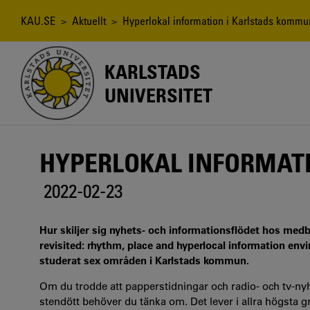
Hoppa
till
Länkstig
KAU.SE
>
Aktuellt
> Hyperlokal information i Karlstads kommu
huvudinnehåll
KARLSTADS
UNIVERSITET
HYPERLOKAL INFORMAT
2022-02-23
Hur skiljer sig nyhets- och informationsflödet hos medbo
revisited: rhythm, place and hyperlocal information en
studerat sex områden i Karlstads kommun.
Om du trodde att papperstidningar och radio- och tv-nyhet
stendött behöver du tänka om. Det lever i allra högsta g