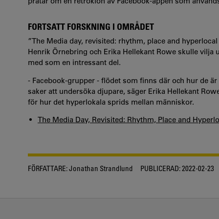
pratar om en retroklon av Facebook-appen som använd
FORTSATT FORSKNING I OMRÅDET
”The Media day, revisited: rhythm, place and hyperloca
Henrik Örnebring och Erika Hellekant Rowe skulle vilja 
med som en intressant del.
- Facebook-grupper - flödet som finns där och hur de är
saker att undersöka djupare, säger Erika Hellekant Row
för hur det hyperlokala sprids mellan människor.
The Media Day, Revisited: Rhythm, Place and Hyperl
FÖRFATTARE:
Jonathan Strandlund
PUBLICERAD:
2022-02-23