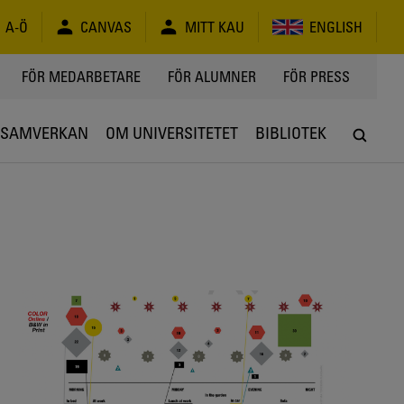
A-Ö
CANVAS
MITT KAU
ENGLISH
FÖR MEDARBETARE
FÖR ALUMNER
FÖR PRESS
SAMVERKAN
OM UNIVERSITETET
BIBLIOTEK