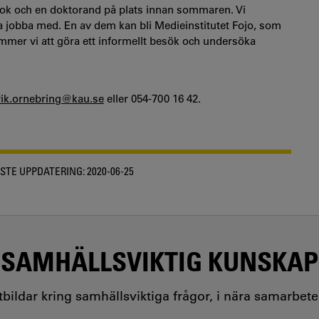
dok och en doktorand på plats innan sommaren. Vi
ka jobba med. En av dem kan bli Medieinstitutet Fojo, som
kommer vi att göra ett informellt besök och undersöka
ik.ornebring@kau.se
eller 054-700 16 42.
STE UPPDATERING:
2020-06-25
SAMHÄLLSVIKTIG KUNSKAP
utbildar kring samhällsviktiga frågor, i nära samarbet