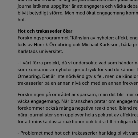
journalistikens uppgifter är att engagera och väcka deba
blivit betydligt större. Men med ökat engagemang komme
hot.
Hot och trakasserier ökar
Forskningsprogrammet "Känslan av nyheter: affekt, en
leds av Henrik Örnebring och Michael Karlsson, båda p
Karlstads universitet.
- I vårt förra projekt, då vi undersökte vad som händer n
som konsumerar nyheter ger uttryck för vad de känner fö
Örnebring. Det är inte nödvändigtvis fel, men de känslo
trakasserier på en annan nivå och med en annan frekvens
Forskningen på området är sparsam, men det blir mer och
väcka engagemang. När branschen pratar om engageman
förekommer också många negativa reaktioner, ibland re
nära journalister som upplever hela spektrat av affekt
för att minska dessa reaktioner och bidra till rimligare
- Problemet med hot och trakasserier har idag blivit v