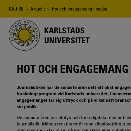
Hoppa
till
Länkstig
KAU.SE
>
Aktuellt
> Hot och engagemang i media
huvudinnehåll
KARLSTADS
UNIVERSITET
HOT OCH ENGAGEMANG 
Journalistiken har de senaste åren sett ett ökat engagem
forskningsprogram vid Karlstads universitet, finansiera
engagemanget tar sig uttryck och på vilket sätt bransc
sin publik.
De senaste åren har attityd och ton i digitala medier bliv
journalistik. Många reaktioner är rena känsloyttringar
utan snarare riktar in sig på journalistens eller publika