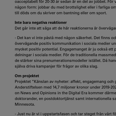
oacceptabelt för 20-30 år sedan är en del av jobbet. För 
någon form: jobbar du med brottslighet eller i farliga o
till döds om du skriver om bantning eller om sport.
Inte bara negativa reaktioner
Det går inte att säga att de här reaktionerna är övervä
- Det kan vi inte påstå med någon säkerhet. Det finns ock
övervägande positiv kommunikation i sociala medier und
mycket positiv potential. Engagemanget är ju också ett p
delningar i sociala medier. För de traditionella massmedi
de stärker sina prenumerationsmodeller istället. Då 
själva driva kampanjer för frågor av olika slag.
Om projektet
Projektet ”Känslan av nyheter: affekt, engagemang och 
Anderstiftelsen med 14,7 miljoner kronor under 2019-2
on News and Opinions in the Digital Era kommer därmed 
doktorander, en postdoktortjänst samt internationella 
Minnesota.
- Just nu är vi i uppstartsfasen och tar steget från vårt f