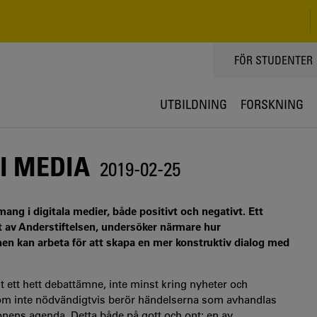
TOPPMENY
FÖR STUDENTER
UTBILDNING
FORSKNING
I MEDIA
2019-02-25
ang i digitala medier, både positivt och negativt. Ett
t av Anderstiftelsen, undersöker närmare hur
hen kan arbeta för att skapa en mer konstruktiv dialog med
it ett hett debattämne, inte minst kring nyheter och
 som inte nödvändigtvis berör händelserna som avhandlas
tionens agenda. Detta både på gott och ont: en av