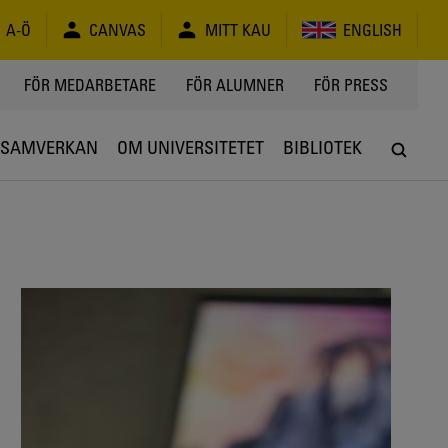
A-Ö
CANVAS
MITT KAU
ENGLISH
FÖR MEDARBETARE
FÖR ALUMNER
FÖR PRESS
SAMVERKAN
OM UNIVERSITETET
BIBLIOTEK