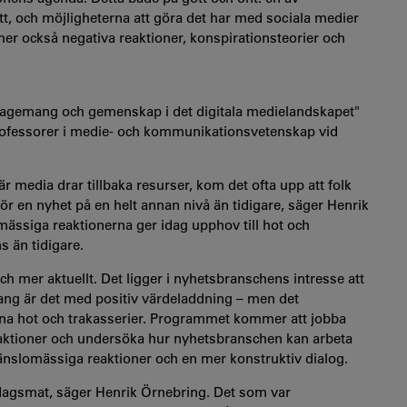
tt, och möjligheterna att göra det har med sociala medier
r också negativa reaktioner, konspirationsteorier och
gagemang och gemenskap i det digitala medielandskapet"
rofessorer i medie- och kommunikationsvetenskap vid
är media drar tillbaka resurser, kom det ofta upp att folk
r en nyhet på en helt annan nivå än tidigare, säger Henrik
mässiga reaktionerna ger idag upphov till hot och
 än tidigare.
 mer aktuellt. Det ligger i nyhetsbranschens intresse att
g är det med positiv värdeladdning – men det
na hot och trakasserier. Programmet kommer att jobba
reaktioner och undersöka hur nyhetsbranschen kan arbeta
 känslomässiga reaktioner och en mer konstruktiv dialog.
ardagsmat, säger Henrik Örnebring. Det som var