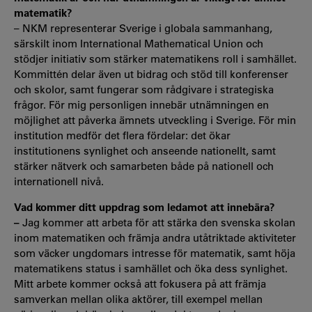
matematik?
– NKM representerar Sverige i globala sammanhang,
särskilt inom International Mathematical Union och
stödjer initiativ som stärker matematikens roll i samhället.
Kommittén delar även ut bidrag och stöd till konferenser
och skolor, samt fungerar som rådgivare i strategiska
frågor. För mig personligen innebär utnämningen en
möjlighet att påverka ämnets utveckling i Sverige. För min
institution medför det flera fördelar: det ökar
institutionens synlighet och anseende nationellt, samt
stärker nätverk och samarbeten både på nationell och
internationell nivå.
Vad kommer ditt uppdrag som ledamot att innebära?
–
Jag kommer att arbeta för att stärka den svenska skolan
inom matematiken och främja andra utåtriktade aktiviteter
som väcker ungdomars intresse för matematik, samt höja
matematikens status i samhället och öka dess synlighet.
Mitt arbete kommer också att fokusera på att främja
samverkan mellan olika aktörer, till exempel mellan