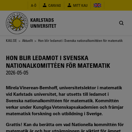
Hoppa
A-Ö
CANVAS
MITT KAU
till
huvudinnehåll
KARLSTADS
UNIVERSITET
Länkstig
KAU.SE
>
Aktuellt
> Hon blir ledamot i Svenska nationalkomittéen för matematik
HON BLIR LEDAMOT I SVENSKA
NATIONALKOMITTÉEN FÖR MATEMATIK
2026-05-05
Mirela Vinerean-Bernhoff, universitetslektor i matematik
vid Karlstads universitet, har utsetts till ledamot i
Svenska nationalkomittéen för matematik. Kommittén
verkar under Kungliga Vetenskapsakademien och främjar
matematisk forskning och utbildning i Sverige.
Grattis! Kan du berätta om vad Nationella kommittén för
matematik är och hur utnämningen är viktigt för ämnet