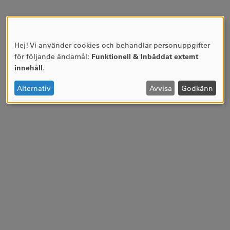
Hej! Vi använder cookies och behandlar personuppgifter
ANVÄNDNING
för följande ändamål:
Funktionell & Inbäddat externt
AV
innehåll
.
PERSONUPPGIFTER
OCH
Alternativ
Avvisa
Godkänn
COOKIES