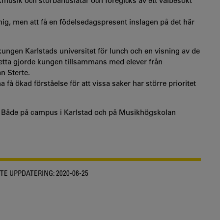
kmusik och storbandslåtar och föregicks av ett välbesökt
 mig, men att få en födelsedagspresent inslagen på det här
ngen Karlstads universitet för lunch och en visning av de
etta gjorde kungen tillsammans med elever från
n Sterte.
få ökad förståelse för att vissa saker har större prioritet
ök. Både på campus i Karlstad och på Musikhögskolan
TE UPPDATERING:
2020-06-25