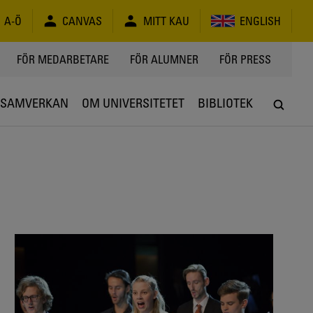
A-Ö
CANVAS
MITT KAU
ENGLISH
FÖR MEDARBETARE
FÖR ALUMNER
FÖR PRESS
SAMVERKAN
OM UNIVERSITETET
BIBLIOTEK