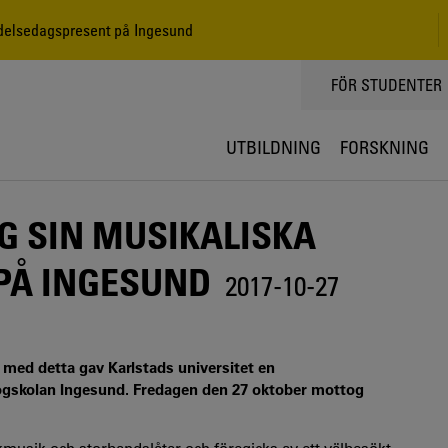
delsedagspresent på Ingesund
TOPPMENY
FÖR STUDENTER
UTBILDNING
FORSKNING
G SIN MUSIKALISKA
PÅ INGESUND
2017-10-27
 med detta gav Karlstads universitet en
högskolan Ingesund. Fredagen den 27 oktober mottog