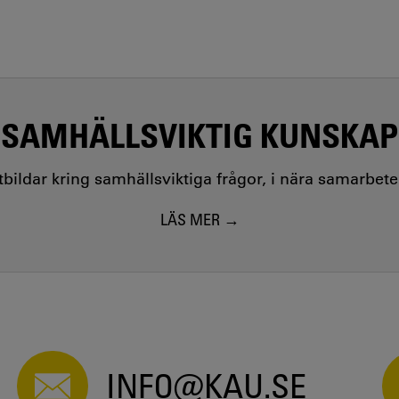
SAMHÄLLSVIKTIG KUNSKAP
utbildar kring samhällsviktiga frågor, i nära samarbet
LÄS MER
INFO@KAU.SE