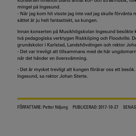
Konserten innehöll bland annat kör- och stråkmusik, fol
mingel på Ingesund.
- När jag kom hit visste jag inte vad jag skulle förvänta
sättet är ju helt fantastiskt, sa kungen.
Innan konserten på Musikhögskolan Ingesund besökte ku
två pedagogiska verktygen Riskköping och Floodville. D
grundskolor i Karlstad, Landshövdingen och rektor Joha
- Det var trevligt att tillsammans med de här ungdomarna 
när det händer en översvämning.
- Det är mycket trevligt att kungen förärar oss ett bes
Ingesund, sa rektor Johan Sterte.
FÖRFATTARE:
Petter Niljung
PUBLICERAD:
2017-10-27
SENAS