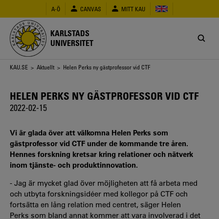
Hoppa
A-Ö
CANVAS
MITT KAU
till
huvudinnehåll
KARLSTADS
UNIVERSITET
Länkstig
KAU.SE
>
Aktuellt
> Helen Perks ny gästprofessor vid CTF
HELEN PERKS NY GÄSTPROFESSOR VID CTF
2022-02-15
Vi är glada över att välkomna Helen Perks som
gästprofessor vid CTF under de kommande tre åren.
Hennes forskning kretsar kring relationer och nätverk
inom tjänste- och produktinnovation.
- Jag är mycket glad över möjligheten att få arbeta med
och utbyta forskningsidéer med kollegor på CTF och
fortsätta en lång relation med centret, säger Helen
Perks som bland annat kommer att vara involverad i det