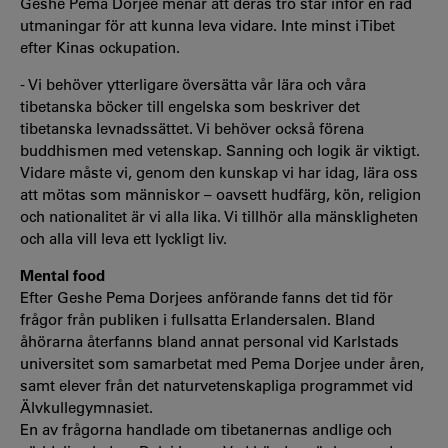
Geshe Pema Dorjee menar att deras tro står inför en rad
utmaningar för att kunna leva vidare. Inte minst i Tibet
efter Kinas ockupation.
- Vi behöver ytterligare översätta vår lära och våra
tibetanska böcker till engelska som beskriver det
tibetanska levnadssättet. Vi behöver också förena
buddhismen med vetenskap. Sanning och logik är viktigt.
Vidare måste vi, genom den kunskap vi har idag, lära oss
att mötas som människor – oavsett hudfärg, kön, religion
och nationalitet är vi alla lika. Vi tillhör alla mänskligheten
och alla vill leva ett lyckligt liv.
Mental food
Efter Geshe Pema Dorjees anförande fanns det tid för
frågor från publiken i fullsatta Erlandersalen. Bland
åhörarna återfanns bland annat personal vid Karlstads
universitet som samarbetat med Pema Dorjee under åren,
samt elever från det naturvetenskapliga programmet vid
Älvkullegymnasiet.
En av frågorna handlade om tibetanernas andlige och