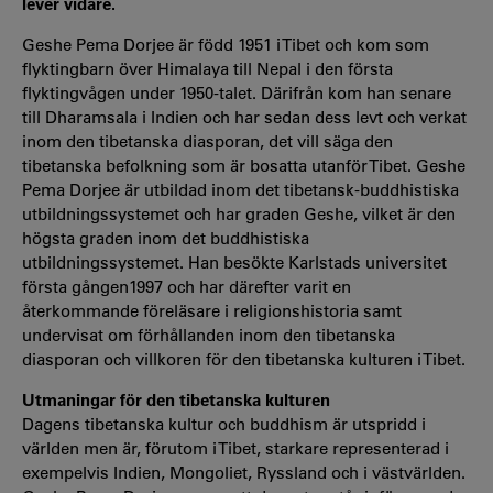
lever vidare.
Geshe Pema Dorjee är född 1951 i Tibet och kom som
flyktingbarn över Himalaya till Nepal i den första
flyktingvågen under 1950-talet. Därifrån kom han senare
till Dharamsala i Indien och har sedan dess levt och verkat
inom den tibetanska diasporan, det vill säga den
tibetanska befolkning som är bosatta utanför Tibet. Geshe
Pema Dorjee är utbildad inom det tibetansk-buddhistiska
utbildningssystemet och har graden Geshe, vilket är den
högsta graden inom det buddhistiska
utbildningssystemet. Han besökte Karlstads universitet
första gången1997 och har därefter varit en
återkommande föreläsare i religionshistoria samt
undervisat om förhållanden inom den tibetanska
diasporan och villkoren för den tibetanska kulturen i Tibet.
Utmaningar för den tibetanska kulturen
Dagens tibetanska kultur och buddhism är utspridd i
världen men är, förutom i Tibet, starkare representerad i
exempelvis Indien, Mongoliet, Ryssland och i västvärlden.