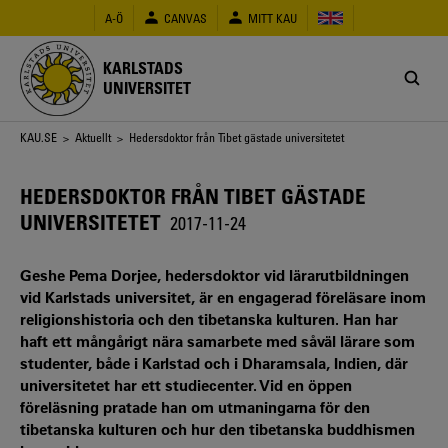
Hoppa
A-Ö
CANVAS
MITT KAU
till
huvudinnehåll
KARLSTADS
UNIVERSITET
Länkstig
KAU.SE
>
Aktuellt
> Hedersdoktor från Tibet gästade universitetet
HEDERSDOKTOR FRÅN TIBET GÄSTADE
UNIVERSITETET
2017-11-24
Geshe Pema Dorjee, hedersdoktor vid lärarutbildningen
vid Karlstads universitet, är en engagerad föreläsare inom
religionshistoria och den tibetanska kulturen. Han har
haft ett mångårigt nära samarbete med såväl lärare som
studenter, både i Karlstad och i Dharamsala, Indien, där
universitetet har ett studiecenter. Vid en öppen
föreläsning pratade han om utmaningarna för den
tibetanska kulturen och hur den tibetanska buddhismen