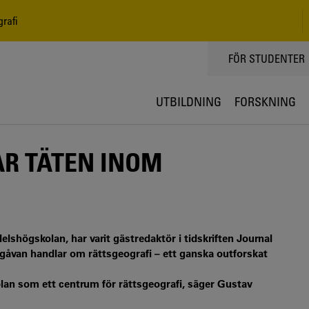
rafi
TOPPMENY
FÖR STUDENTER
UTBILDNING
FORSKNING
R TÄTEN INOM
elshögskolan, har varit gästredaktör i tidskriften Journal
gåvan handlar om rättsgeografi – ett ganska outforskat
kolan som ett centrum för rättsgeografi, säger Gustav