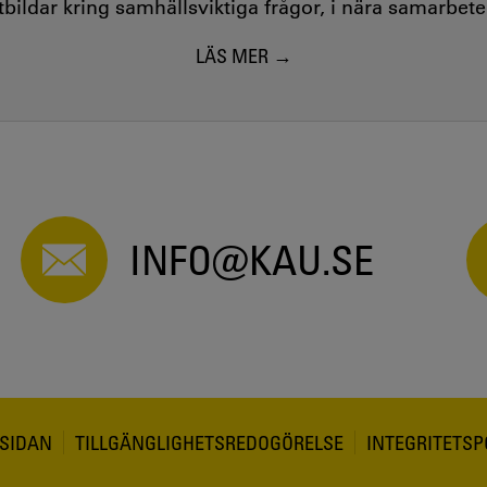
utbildar kring samhällsviktiga frågor, i nära samarbet
LÄS MER
INFO@KAU.SE
SIDAN
TILLGÄNGLIGHETSREDOGÖRELSE
INTEGRITETSP