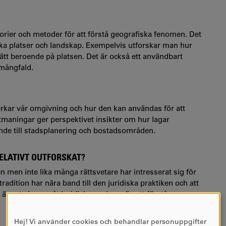
orier och metoder för att förstå geografiska fenomen. Det
ika platser och landskap. Exempelvis utforskar man hur
sätt beroende på platsen. Det är också ett användbart
 mångfald.
åverkar vår omgivning och hur den kan användas för att
utmaningar ger perspektivet insikter om hur lagar
de till stadsplanering och bostadsområden.
ELATIVT OUTFORSKAT?
en men inte lika många rättsvetare har intresserat sig för
radition har nära band till den juridiska praktiken och att
ägnat sig mer åt juridiska analyser än att förstå
Hej! Vi använder cookies och behandlar personuppgifter