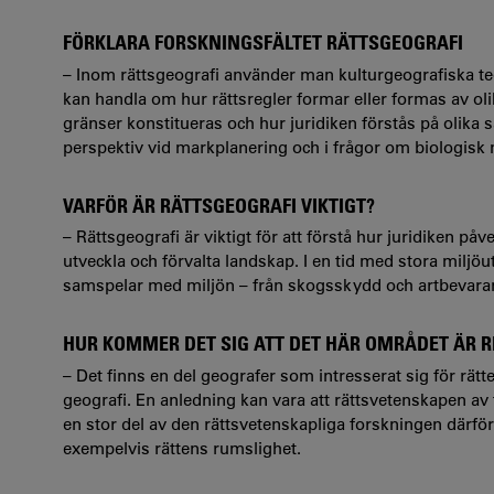
FÖRKLARA FORSKNINGSFÄLTET RÄTTSGEOGRAFI
– Inom rättsgeografi använder man kulturgeografiska te
kan handla om hur rättsregler formar eller formas av ol
gränser konstitueras och hur juridiken förstås på olika 
perspektiv vid markplanering och i frågor om biologisk
VARFÖR ÄR RÄTTSGEOGRAFI VIKTIGT?
– Rättsgeografi är viktigt för att förstå hur juridiken p
utveckla och förvalta landskap. I en tid med stora miljö
samspelar med miljön – från skogsskydd och artbevaran
HUR KOMMER DET SIG ATT DET HÄR OMRÅDET ÄR R
– Det finns en del geografer som intresserat sig för rätt
geografi. En anledning kan vara att rättsvetenskapen av t
en stor del av den rättsvetenskapliga forskningen därför 
exempelvis rättens rumslighet.