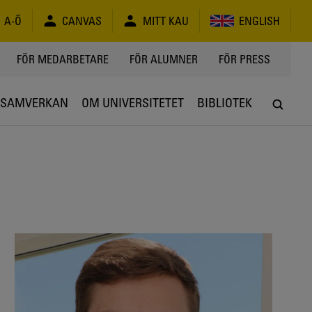
A-Ö
CANVAS
MITT KAU
ENGLISH
FÖR MEDARBETARE
FÖR ALUMNER
FÖR PRESS
SAMVERKAN
OM UNIVERSITETET
BIBLIOTEK