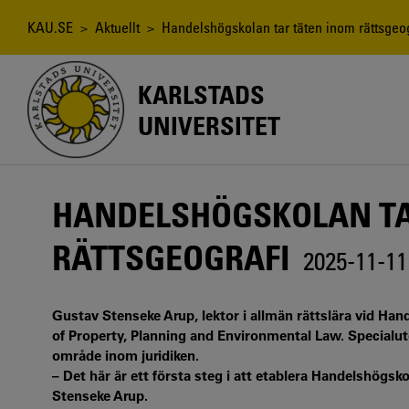
Hoppa
till
Länkstig
KAU.SE
>
Aktuellt
> Handelshögskolan tar täten inom rättsgeog
huvudinnehåll
KARLSTADS
UNIVERSITET
HANDELSHÖGSKOLAN TA
RÄTTSGEOGRAFI
2025-11-11
Gustav Stenseke Arup, lektor i allmän rättslära vid Hand
of Property, Planning and Environmental Law. Specialut
område inom juridiken.
– Det här är ett första steg i att etablera Handelshögs
Stenseke Arup.