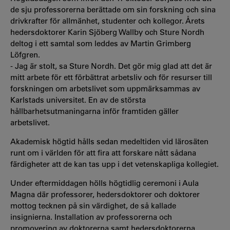
de sju professorerna berättade om sin forskning och sina
drivkrafter för allmänhet, studenter och kollegor. Årets
hedersdoktorer Karin Sjöberg Wallby och Sture Nordh
deltog i ett samtal som leddes av Martin Grimberg
Löfgren.
- Jag är stolt, sa Sture Nordh. Det gör mig glad att det är
mitt arbete för ett förbättrat arbetsliv och för resurser till
forskningen om arbetslivet som uppmärksammas av
Karlstads universitet. En av de största
hållbarhetsutmaningarna inför framtiden gäller
arbetslivet.
Akademisk högtid hålls sedan medeltiden vid lärosäten
runt om i världen för att fira att forskare nått sådana
färdigheter att de kan tas upp i det vetenskapliga kollegiet.
Under eftermiddagen hölls högtidlig ceremoni i Aula
Magna där professorer, hedersdoktorer och doktorer
mottog tecknen på sin värdighet, de så kallade
insignierna. Installation av professorerna och
promovering av doktorerna samt hedersdoktorerna