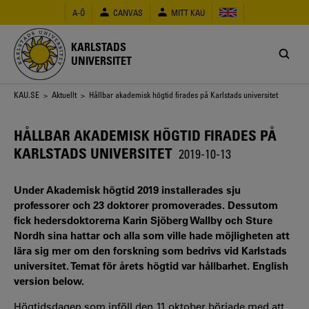
Hoppa
A-Ö
CANVAS
MITT KAU
till
huvudinnehåll
KARLSTADS
UNIVERSITET
Länkstig
KAU.SE
>
Aktuellt
> Hållbar akademisk högtid firades på Karlstads universitet
HÅLLBAR AKADEMISK HÖGTID FIRADES PÅ
KARLSTADS UNIVERSITET
2019-10-13
Under Akademisk högtid 2019 installerades sju
professorer och 23 doktorer promoverades. Dessutom
fick hedersdoktorerna Karin Sjöberg Wallby och Sture
Nordh sina hattar och alla som ville hade möjligheten att
lära sig mer om den forskning som bedrivs vid Karlstads
universitet. Temat för årets högtid var hållbarhet. English
version below.
Högtidsdagen som inföll den 11 oktober började med att