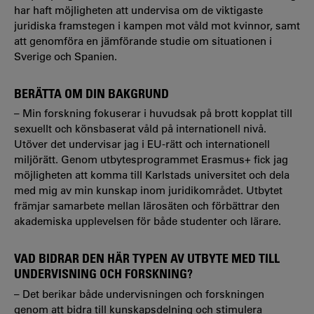
har haft möjligheten att undervisa om de viktigaste
juridiska framstegen i kampen mot våld mot kvinnor, samt
att genomföra en jämförande studie om situationen i
Sverige och Spanien.
BERÄTTA OM DIN BAKGRUND
– Min forskning fokuserar i huvudsak på brott kopplat till
sexuellt och könsbaserat våld på internationell nivå.
Utöver det undervisar jag i EU-rätt och internationell
miljörätt. Genom utbytesprogrammet Erasmus+ fick jag
möjligheten att komma till Karlstads universitet och dela
med mig av min kunskap inom juridikområdet. Utbytet
främjar samarbete mellan lärosäten och förbättrar den
akademiska upplevelsen för både studenter och lärare.
VAD BIDRAR DEN HÄR TYPEN AV UTBYTE MED TILL
UNDERVISNING OCH FORSKNING?
– Det berikar både undervisningen och forskningen
genom att bidra till kunskapsdelning och stimulera