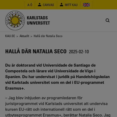
Hoppa
A-Ö
CANVAS
MITT KAU
till
huvudinnehåll
KARLSTADS
UNIVERSITET
Länkstig
KAU.SE
>
Aktuellt
> Hallå där Natalia Seco
HALLÅ DÄR NATALIA SECO
2025-02-10
Du är doktorand vid Universidade de Santiago de
Compostela och lärare vid Universidade de Vigo i
Spanien. Du har undervisat i juridik på Handelshögskolan
vid Karlstads universitet som en del i EU-programmet
Erasmus+.
– Jag blev inbjuden av programledaren för
juristprogrammet vid Karlstads universitet att undervisa
kursen EU-rätt och internationell rätt som en del i
utbytesprogrammet Erasmus+, berättar Natalia Seco. Jag