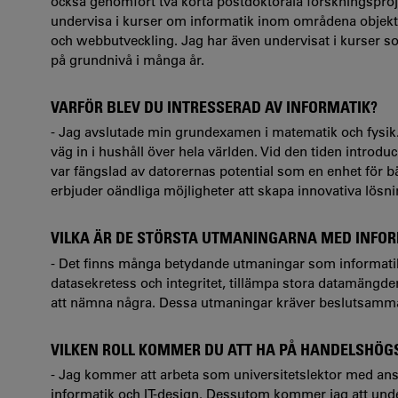
också genomfört två korta postdoktorala forskningsproje
undervisa i kurser om informatik inom områdena objek
och webbutveckling. Jag har även undervisat i kurser som
på grundnivå i många år.
VARFÖR BLEV DU INTRESSERAD AV INFORMATIK?
- Jag avslutade min grundexamen i matematik och fysik. P
väg in i hushåll över hela världen. Vid den tiden introd
var fängslad av datorernas potential som en enhet för bä
erbjuder oändliga möjligheter att skapa innovativa lösn
VILKA ÄR DE STÖRSTA UTMANINGARNA MED INFOR
- Det finns många betydande utmaningar som informatiken
datasekretess och integritet, tillämpa stora datamängder
att nämna några. Dessa utmaningar kräver beslutsamma
VILKEN ROLL KOMMER DU ATT HA PÅ HANDELSHÖG
- Jag kommer att arbeta som universitetslektor med ansva
informatik och IT-design. Dessutom kommer jag att under