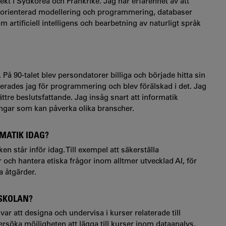
kt i Sydkorea och Frankrike. Jag har erfarenhet av att
torienterad modellering och programmering, databaser
 artificiell intelligens och bearbetning av naturligt språk
å 90-talet blev persondatorer billiga och började hitta sin
ucerades jag för programmering och blev förälskad i det. Jag
ttre beslutsfattande. Jag insåg snart att informatik
ingar som kan påverka olika branscher.
MATIK IDAG?
 står inför idag. Till exempel att säkerställa
 och hantera etiska frågor inom alltmer utvecklad AI, för
 åtgärder.
SKOLAN?
r att designa och undervisa i kurser relaterade till
söka möjligheten att lägga till kurser inom dataanalys,