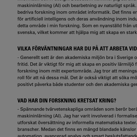
maskininlärning (AI) och bearbetning av naturligt språk.
bedriva forskning inom området informatik. Det finns en
för artificiell intelligens och deras användning inom indu
detta område i min forskning. Som en nyanställd från ut
svenska, vilket kommer att hjälpa mig att skapa en star
VILKA FÖRVÄNTNINGAR HAR DU PÅ ATT ARBETA V
- Generellt sett är den akademiska miljön bra i Sverige o
fritid. Det är viktigt för mig att skapa en positiv lärmi
forskning inom mitt expertområde. Jag tror att meningsf
roll för att nå dessa mål. Det är också viktigt att söka möjl
positivt påverka både studenter och den akademiska g
VAD HAR DIN FORSKNING KRETSAT KRING?
- Spännande tvärvetenskapliga områden som berör beräk
maskininlärning (AI). Jag har varit involverad i formali
utforskat översättning av informella matematiska texter
branscher. Medan det finns en mängd blandade känslor
automation, avancerad analys och smart beslutsfattande h