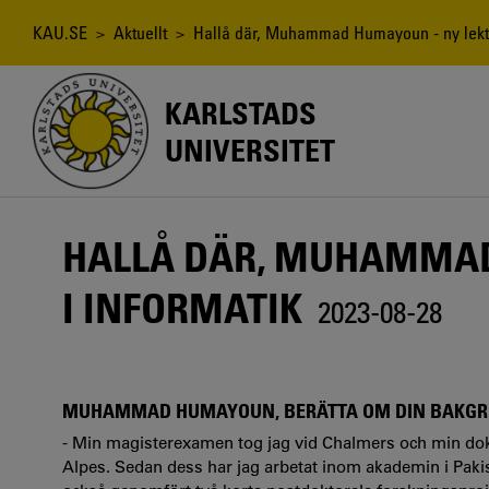
Hoppa
till
Länkstig
KAU.SE
>
Aktuellt
> Hallå där, Muhammad Humayoun - ny lektor
huvudinnehåll
KARLSTADS
UNIVERSITET
HALLÅ DÄR, MUHAMMAD
I INFORMATIK
2023-08-28
MUHAMMAD HUMAYOUN, BERÄTTA OM DIN BAKG
- Min magisterexamen tog jag vid Chalmers och min dok
Alpes. Sedan dess har jag arbetat inom akademin i Paki