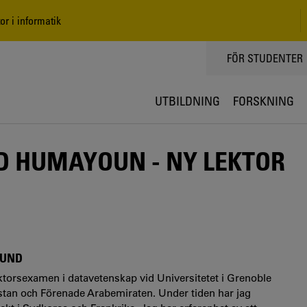
 i informatik
TOPPMENY
FÖR STUDENTER
UTBILDNING
FORSKNING
 HUMAYOUN - NY LEKTOR
RUND
torsexamen i datavetenskap vid Universitetet i Grenoble
stan och Förenade Arabemiraten. Under tiden har jag