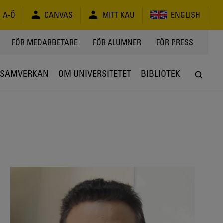
A-Ö
CANVAS
MITT KAU
ENGLISH
FÖR MEDARBETARE
FÖR ALUMNER
FÖR PRESS
SAMVERKAN
OM UNIVERSITETET
BIBLIOTEK