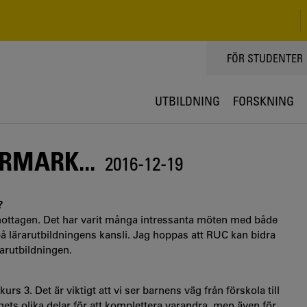
TOPPMENY
FÖR STUDENTER
UTBILDNING
FORSKNING
RMARK...
2016-12-19
?
l mottagen. Det har varit många intressanta möten med både
å lärarutbildningens kansli. Jag hoppas att RUC kan bidra
arutbildningen.
kurs 3. Det är viktigt att vi ser barnens väg från förskola till
gets olika delar för att komplettera varandra, men även för