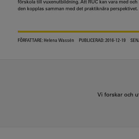
förskola till vuxenutbildning. Att RUC kan vara med och s
den kopplas samman med det praktiknära perspektivet.
FÖRFATTARE:
Helena Wassén
PUBLICERAD:
2016-12-19
SEN
Vi forskar och 