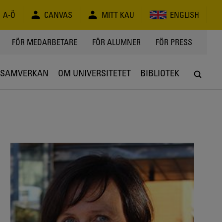
A-Ö
CANVAS
MITT KAU
ENGLISH
FÖR MEDARBETARE
FÖR ALUMNER
FÖR PRESS
SAMVERKAN
OM UNIVERSITETET
BIBLIOTEK