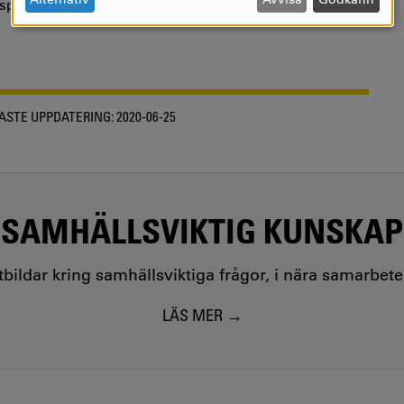
prida forskning tror jag är viktigt även framöver och att
COOKIES
ASTE UPPDATERING:
2020-06-25
SAMHÄLLSVIKTIG KUNSKAP
utbildar kring samhällsviktiga frågor, i nära samarbet
LÄS MER