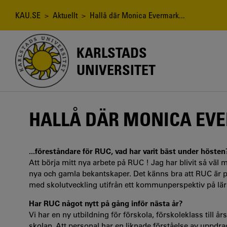
Hoppa
till
Länkstig
KAU.SE
>
Aktuellt
> Hallå där Monica Evermark...
huvudinnehåll
KARLSTADS
UNIVERSITET
HALLÅ DÄR MONICA EVE
...föreståndare för RUC, vad har varit bäst under hösten
Att börja mitt nya arbete på RUC ! Jag har blivit så vä
nya och gamla bekantskaper. Det känns bra att RUC är p
med skolutveckling utifrån ett kommunperspektiv på lär
Har RUC något nytt på gång inför nästa år?
Vi har en ny utbildning för förskola, förskoleklass till års
skolan. Att personal har en liknade förståelse av uppdra