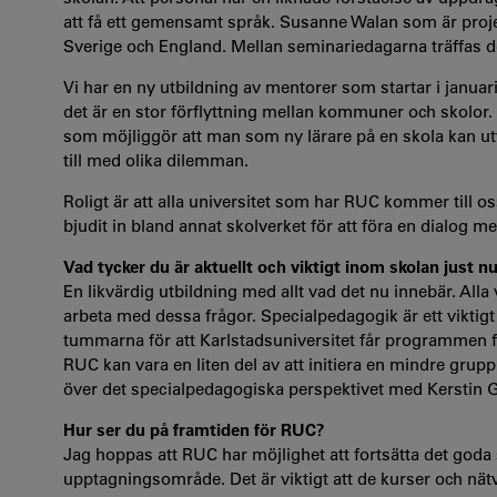
att få ett gemensamt språk. Susanne Walan som är projekt
Sverige och England. Mellan seminariedagarna träffas delt
Vi har en ny utbildning av mentorer som startar i januar
det är en stor förflyttning mellan kommuner och skolor.
som möjliggör att man som ny lärare på en skola kan ut
till med olika dilemman.
Roligt är att alla universitet som har RUC kommer till 
bjudit in bland annat skolverket för att föra en dialog 
Vad tycker du är aktuellt och viktigt inom skolan just n
En likvärdig utbildning med allt vad det nu innebär. Alla
arbeta med dessa frågor. Specialpedagogik är ett viktigt
tummarna för att Karlstadsuniversitet får programmen f
RUC kan vara en liten del av att initiera en mindre gr
över det specialpedagogiska perspektivet med Kerstin 
Hur ser du på framtiden för RUC?
Jag hoppas att RUC har möjlighet att fortsätta det go
upptagningsområde. Det är viktigt att de kurser och nät