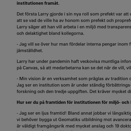
institutionen framåt.
Det första Larry gjorde i sin nya roll som prefekt var a
att se vad de ville ha av honom som prefekt och propref
Larry säger att han vill arbeta i en miljö med transparen
och delaktighet bland kollegorna.
- Jag vill se över hur man fördelar interna pengar inom 
jämställdhet.
Larry har under pandemin haft veckovisa muntliga inform
på Canvas, så att medarbetarna kan se det när de vill, vi
- Min vision är en verksamhet som präglas av tradition 
Jag ser en institution som är under ständig förbättrings
forskning och den tredje uppgiften. Det kräver mycket 
Hur ser du på framtiden för institutionen för miljö- och
- Jag ser en ljus framtid! Bland annat jobbar vi långsikt
vi behöver bygga ut Geomatiks utbildning mot avancera
är väldigt framgångsrik med mycket anslag och 19 doktora