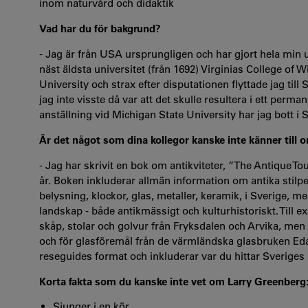
inom naturvård och didaktik
Vad har du för bakgrund?
- Jag är från USA ursprungligen och har gjort hela min
näst äldsta universitet (från 1692) Virginias College of 
University och strax efter disputationen flyttade jag till
jag inte visste då var att det skulle resultera i ett per
anställning vid Michigan State University har jag bott i 
Är det något som dina kollegor kanske inte känner till 
- Jag har skrivit en bok om antikviteter, ”The Antique To
år. Boken inkluderar allmän information om antika stilpe
belysning, klockor, glas, metaller, keramik, i Sverige, m
landskap - både antikmässigt och kulturhistoriskt. Till 
skåp, stolar och golvur från Fryksdalen och Arvika, me
och för glasföremål från de värmländska glasbruken Eda, 
reseguides format och inkluderar var du hittar Sveriges
Korta fakta som du kanske inte vet om Larry Greenberg
Sjunger i en kör