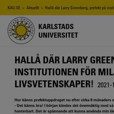
Hoppa
till
Länkstig
KAU.SE
>
Aktuellt
> Hallå där Larry Greenberg, prefekt på insti
huvudinnehåll
KARLSTADS
UNIVERSITET
HALLÅ DÄR LARRY GREE
INSTITUTIONEN FÖR MIL
LIVSVETENSKAPER!
2021-
Hur känns prefektuppdraget nu efter cirka 8 månaders 
- Det känns bra! I början kändes det övermäktig med så 
hanterbart. Det är spännande att kunna använda min lå