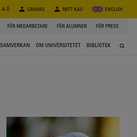
A-Ö
CANVAS
MITT KAU
ENGLISH
FÖR MEDARBETARE
FÖR ALUMNER
FÖR PRESS
SAMVERKAN
OM UNIVERSITETET
BIBLIOTEK