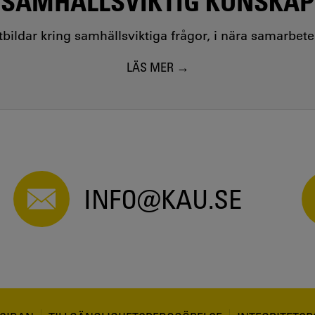
SAMHÄLLSVIKTIG KUNSKAP
utbildar kring samhällsviktiga frågor, i nära samarbet
LÄS MER
INFO@KAU.SE