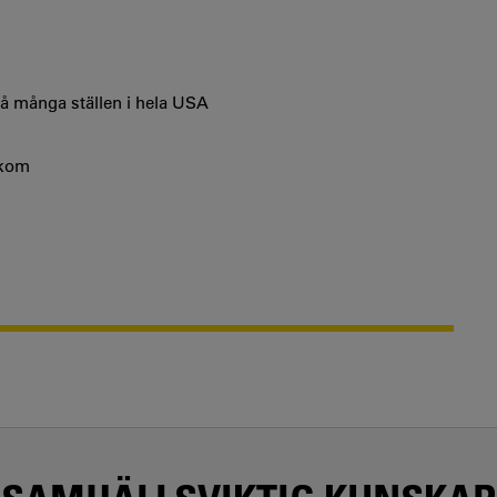
å många ställen i hela USA
lkom