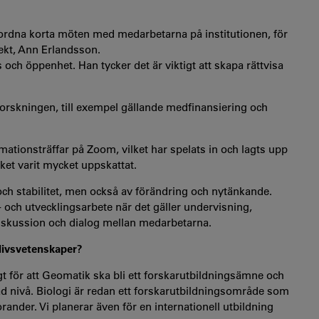
tt ordna korta möten med medarbetarna på institutionen, för
ekt, Ann Erlandsson.
s och öppenhet. Han tycker det är viktigt att skapa rättvisa
forskningen, till exempel gällande medfinansiering och
ationsträffar på Zoom, vilket har spelats in och lagts upp
lket varit mycket uppskattat.
och stabilitet, men också av förändring och nytänkande.
- och utvecklingsarbete när det gäller undervisning,
diskussion och dialog mellan medarbetarna.
 livsvetenskaper?
igt för att Geomatik ska bli ett forskarutbildningsämne och
d nivå. Biologi är redan ett forskarutbildningsområde som
nder. Vi planerar även för en internationell utbildning