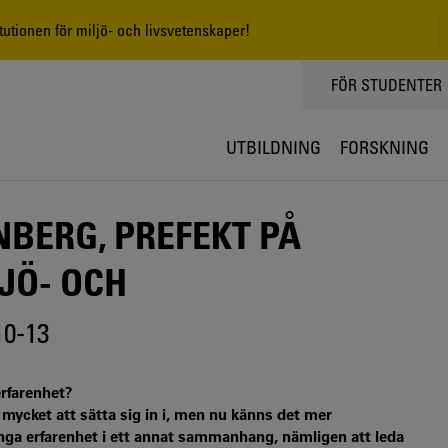
tutionen för miljö- och livsvetenskaper!
TOPPMENY
FÖR STUDENTER
UTBILDNING
FORSKNING
NBERG, PREFEKT PÅ
JÖ- OCH
10-13
erfarenhet?
mycket att sätta sig in i, men nu känns det mer
nga erfarenhet i ett annat sammanhang, nämligen att leda