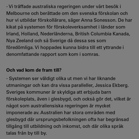
- Vi träffade australiska regeringen under vårt besök i
Melbourne och berättade om den svenska förskolan och
hur vi utbildar förskollärare, säger Anna Sonesson. De har
kikat på systemen för förskoleverksamhet i länder som
Irland, Holland, Nederländerna, British Columbia Kanada,
Nya Zeeland och så Sverige då dessa ses som
föredömliga. Vi hoppades kunna bidra till ett yttrande i
denomfattande rapport som kom i somras.
Och vad kom de fram till?
- Systemen ser väldigt olika ut men vi har liknande
utmaningar och kan dra vissa paralleller, Jessica Ekberg.
Sveriges kommuner är skyldiga att erbjuda barn
förskoleplats, även i glesbygd, och också gör det, vilket är
något som australiensiska regeringen är mycket
imponerade av. Australien har stora områden med
glesbygd där ursprungsbefolkningen ofta har begränsad
tillgång till utbildning och inkomst, och där olika språk
talas från by till by.