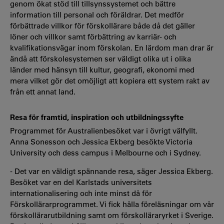
genom ökat stöd till tillsynssystemet och bättre
information till personal och föräldrar. Det medför
förbättrade villkor för förskollärare både då det gäller
löner och villkor samt förbättring av karriär- och
kvalifikationsvägar inom förskolan. En lärdom man drar är
ändå att förskolesystemen ser väldigt olika ut i olika
länder med hänsyn till kultur, geografi, ekonomi med
mera vilket gör det omöjligt att kopiera ett system rakt av
från ett annat land.
Resa för framtid, inspiration och utbildningssyfte
Programmet för Australienbesöket var i övrigt välfyllt.
Anna Sonesson och Jessica Ekberg besökte Victoria
University och dess campus i Melbourne och i Sydney.
- Det var en väldigt spännande resa, säger Jessica Ekberg.
Besöket var en del Karlstads universitets
internationalisering och inte minst då för
Förskollärarprogrammet. Vi fick hålla föreläsningar om vår
förskollärarutbildning samt om förskolläraryrket i Sverige.