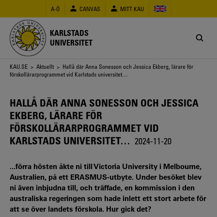
Hoppa
A-Ö
CANVAS
MITT KAU
till
huvudinnehåll
KARLSTADS
UNIVERSITET
Länkstig
KAU.SE
>
Aktuellt
> Hallå där Anna Sonesson och Jessica Ekberg, lärare för
förskollärarprogrammet vid Karlstads universitet…
HALLÅ DÄR ANNA SONESSON OCH JESSICA
EKBERG, LÄRARE FÖR
FÖRSKOLLÄRARPROGRAMMET VID
KARLSTADS UNIVERSITET…
2024-11-20
...förra hösten åkte ni till Victoria University i Melbourne,
Australien, på ett ERASMUS-utbyte. Under besöket blev
ni även inbjudna till, och träffade, en kommission i den
australiska regeringen som hade inlett ett stort arbete för
att se över landets förskola. Hur gick det?