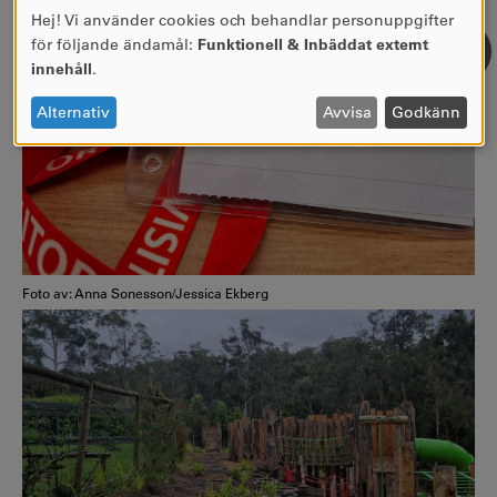
Hej! Vi använder cookies och behandlar personuppgifter
ANVÄNDNING
för följande ändamål:
Funktionell & Inbäddat externt
AV
innehåll
.
PERSONUPPGIFTER
OCH
Alternativ
Avvisa
Godkänn
COOKIES
Foto av: Anna Sonesson/Jessica Ekberg