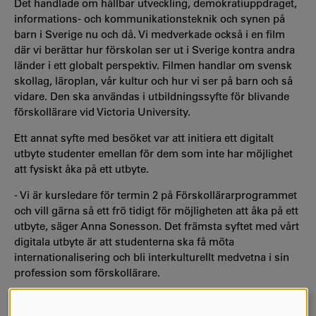
Det handlade om hållbar utveckling, demokratiuppdraget,
informations- och kommunikationsteknik och synen på
barn i Sverige nu och då. Vi medverkade också i en film
där vi berättar hur förskolan ser ut i Sverige kontra andra
länder i ett globalt perspektiv. Filmen handlar om svensk
skollag, läroplan, vår kultur och hur vi ser på barn och så
vidare. Den ska användas i utbildningssyfte för blivande
förskollärare vid Victoria University.
Ett annat syfte med besöket var att initiera ett digitalt
utbyte studenter emellan för dem som inte har möjlighet
att fysiskt åka på ett utbyte.
- Vi är kursledare för termin 2 på Förskollärarprogrammet
och vill gärna så ett frö tidigt för möjligheten att åka på ett
utbyte, säger Anna Sonesson. Det främsta syftet med vårt
digitala utbyte är att studenterna ska få möta
internationalisering och bli interkulturellt medvetna i sin
profession som förskollärare.