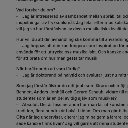
Vad forskar du om?
- Jag är intresserad av sambandet mellan språk, tal och
inspelningar av fryksdalsmål. Jag letar efter musikaliska
vill jag se hur förståelsen av dessa musikaliska kvalitete
Hur vill du att din avhandling ska komma till användnin
- Jag hoppas att den kan fungera som inspiration för an
använda för att uttrycka oss musikaliskt. Och kanske 
för att prata om hur man gestaltar musik.
När beräknar du att vara färdig?
- Jag är doktorand på halvtid och avslutar just nu mitt 
Som jag förstår älskar du ditt jobb som lärare och möjlighet
Bennett, Anders Jonhäll och Gerard Schaub, vidare till 
studenter som är en del av dig själv som musiker?
- Absolut. Det är fascinerande hur man lär ut konsten at
tradition, flera hundra år bakåt i tiden. Om man går til
Ofta när jag undervisar, citerar jag mina gamla lärare, 
sade kanske finns kvar? Jag vill gärna att mina studenter 