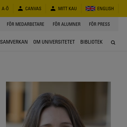
A-Ö
CANVAS
MITT KAU
ENGLISH
FÖR MEDARBETARE
FÖR ALUMNER
FÖR PRESS
SAMVERKAN
OM UNIVERSITETET
BIBLIOTEK