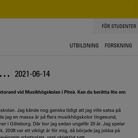
TOPPMENY
FÖR STUDENTER
UTBILDNING
FORSKNING
R…
2021-06-14
torand vid Musikhögskolan i Piteå. Kan du berätta lite om
skolan. Jag kände nog ganska tidigt att jag ville satsa på
rade jag en massa år på flera musikhögskolor (Ingesund,
r i Göteborg. Där bor jag sedan ungefär 20 år. Jag spelar
008 var ett viktigt år för mig, då började jag jobba på
ligaste arbetsplats, rent objektivt sett.