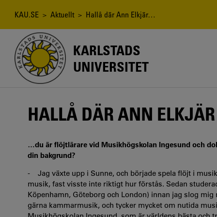
Hoppa
till
Länkstig
KAU.SE
>
Aktuellt
> Hallå där Ann Elkjär…
huvudinnehåll
KARLSTADS
UNIVERSITET
HALLÅ DÄR ANN ELKJÄ
…du är flöjtlärare vid Musikhögskolan Ingesund och dok
din bakgrund?
- Jag växte upp i Sunne, och började spela flöjt i musik
musik, fast visste inte riktigt hur förstås. Sedan stude
Köpenhamn, Göteborg och London) innan jag slog mig ne
gärna kammarmusik, och tycker mycket om nutida musik. 2
Musikhögskolan Ingesund, som är världens bästa och trev