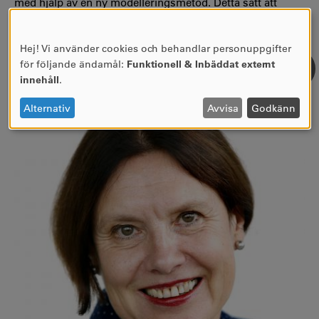
med hjälp av en ny modelleringsmetod. Detta sätt att
undervisa ger studenterna möjlighet att själva jämföra
metoder.
Hej! Vi använder cookies och behandlar personuppgifter
ANVÄNDNING
för följande ändamål:
Funktionell & Inbäddat externt
AV
innehåll
.
PERSONUPPGIFTER
OCH
Alternativ
Avvisa
Godkänn
COOKIES