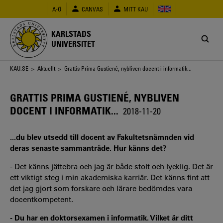
Hoppa
A-Ö
CANVAS
MITT KAU
till
huvudinnehåll
KARLSTADS
UNIVERSITET
Länkstig
KAU.SE
>
Aktuellt
> Grattis Prima Gustiené, nybliven docent i informatik...
GRATTIS PRIMA GUSTIENÉ, NYBLIVEN
DOCENT I INFORMATIK...
2018-11-20
...du blev utsedd till docent av Fakultetsnämnden vid
deras senaste sammanträde. Hur känns det?
- Det känns jättebra och jag är både stolt och lycklig. Det är
ett viktigt steg i min akademiska karriär. Det känns fint att
det jag gjort som forskare och lärare bedömdes vara
docentkompetent.
- Du har en doktorsexamen i informatik. Vilket är ditt