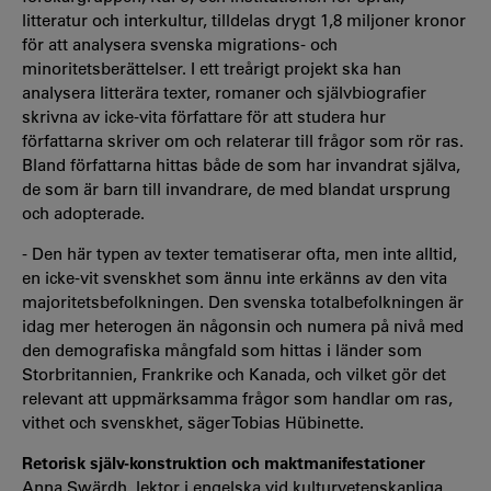
litteratur och interkultur, tilldelas drygt 1,8 miljoner kronor
för att analysera svenska migrations- och
minoritetsberättelser. I ett treårigt projekt ska han
analysera litterära texter, romaner och självbiografier
skrivna av icke-vita författare för att studera hur
författarna skriver om och relaterar till frågor som rör ras.
Bland författarna hittas både de som har invandrat själva,
de som är barn till invandrare, de med blandat ursprung
och adopterade.
- Den här typen av texter tematiserar ofta, men inte alltid,
en icke-vit svenskhet som ännu inte erkänns av den vita
majoritetsbefolkningen. Den svenska totalbefolkningen är
idag mer heterogen än någonsin och numera på nivå med
den demografiska mångfald som hittas i länder som
Storbritannien, Frankrike och Kanada, och vilket gör det
relevant att uppmärksamma frågor som handlar om ras,
vithet och svenskhet, säger Tobias Hübinette.
Retorisk själv-konstruktion och maktmanifestationer
Anna Swärdh, lektor i engelska vid kulturvetenskapliga