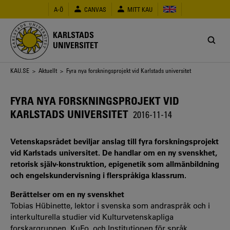
Hoppa
A-Ö
CANVAS
MITT KAU
till
huvudinnehåll
KARLSTADS
UNIVERSITET
Länkstig
KAU.SE
>
Aktuellt
> Fyra nya forskningsprojekt vid Karlstads universitet
FYRA NYA FORSKNINGSPROJEKT VID
KARLSTADS UNIVERSITET
2016-11-14
Vetenskapsrådet beviljar anslag till fyra forskningsprojekt
vid Karlstads universitet. De handlar om en ny svenskhet,
retorisk själv-konstruktion, epigenetik som allmänbildning
och engelskundervisning i flerspråkiga klassrum.
Berättelser om en ny svenskhet
Tobias Hübinette, lektor i svenska som andraspråk och i
interkulturella studier vid Kulturvetenskapliga
forskargruppen, KuFo, och Institutionen för språk,