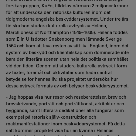
forskargruppen, KuFo, tilldelas närmare 2 miljoner kronor
för att undersöka den retoriska kulturen inom det
tidigmoderna engelska beskyddarsystemet. Under tre års
tid ska hon studera kulturella avtryck av Helena,
Marchioness of Northampton (1549–1635). Helena föddes
som Elin Ulfsdotter Snakenborg men lämnade Sverige
1564 och kom att leva resten av sitt liv i England, inom det
system av beskydd och klientelskap som dominerade inte
bara den litterära scenen utan hela det politiska samhället
vid den tiden. Genom att studera kulturella avtryck i form
av texter, föremål och aktiviteter som hade central
betydelse för hennes liv, ska projektet undersöka hur
dessa avtryck formats av och belyser beskyddarsystemet.
- Jag hoppas visa hur resor och reseberättelser, brev och
brevskrivande, porträtt och porträttkonst, arkitektur och
byggande, samt litterära dedikationer alla fungerar som
exempel på retorisk själv-konstruktion och
maktmanifestationer inom beskyddarsystemet. På detta
sätt kommer projektet visa hur en kvinna i Helenas