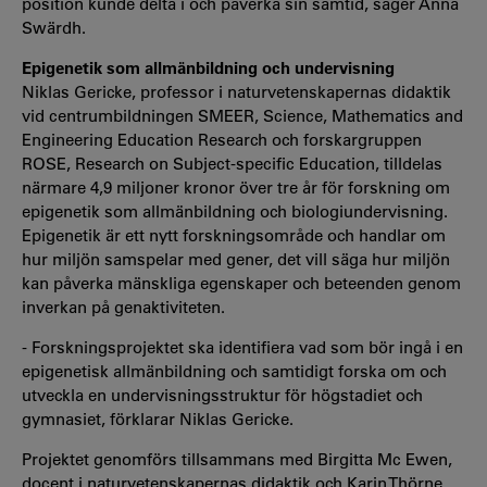
position kunde delta i och påverka sin samtid, säger Anna
Swärdh.
Epigenetik som allmänbildning och undervisning
Niklas Gericke, professor i naturvetenskapernas didaktik
vid centrumbildningen SMEER, Science, Mathematics and
Engineering Education Research och forskargruppen
ROSE, Research on Subject-specific Education, tilldelas
närmare 4,9 miljoner kronor över tre år för forskning om
epigenetik som allmänbildning och biologiundervisning.
Epigenetik är ett nytt forskningsområde och handlar om
hur miljön samspelar med gener, det vill säga hur miljön
kan påverka mänskliga egenskaper och beteenden genom
inverkan på genaktiviteten.
- Forskningsprojektet ska identifiera vad som bör ingå i en
epigenetisk allmänbildning och samtidigt forska om och
utveckla en undervisningsstruktur för högstadiet och
gymnasiet, förklarar Niklas Gericke.
Projektet genomförs tillsammans med Birgitta Mc Ewen,
docent i naturvetenskapernas didaktik och Karin Thörne,