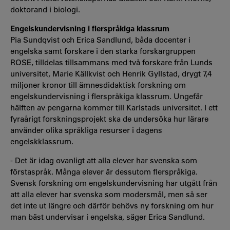
doktorand i biologi.
Engelskundervisning i flerspråkiga klassrum
Pia Sundqvist och Erica Sandlund, båda docenter i
engelska samt forskare i den starka forskargruppen
ROSE, tilldelas tillsammans med två forskare från Lunds
universitet, Marie Källkvist och Henrik Gyllstad, drygt 7,4
miljoner kronor till ämnesdidaktisk forskning om
engelskundervisning i flerspråkiga klassrum. Ungefär
hälften av pengarna kommer till Karlstads universitet. I ett
fyraårigt forskningsprojekt ska de undersöka hur lärare
använder olika språkliga resurser i dagens
engelskklassrum.
- Det är idag ovanligt att alla elever har svenska som
förstaspråk. Många elever är dessutom flerspråkiga.
Svensk forskning om engelskundervisning har utgått från
att alla elever har svenska som modersmål, men så ser
det inte ut längre och därför behövs ny forskning om hur
man bäst undervisar i engelska, säger Erica Sandlund.