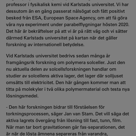
professor i fysikalisk kemi vid Karlstads universitet. Vi har
dessutom än en gång passerat nålsögat och fått positivt
besked från ESA, European Space Agency, om att få göra
våra nya experiment under parabelflygningar hösten 2020.
Det här är bekräftelser på att vi är på rätt väg och vi sätter
därmed Karlstads universitet på kartan när det gäller
forskning av internationell betydelse.
Vid Karlstads universitet bedrivs sedan många år
framgångsrik forskning om polymera solceller. Just den
nu aktuella delen av solcellsforskningen handlar om
studier av solcellens aktiva lager, det lager där solljuset
omsätts till elektricitet. Den här gången kommer man att
titta på molekyler i två olika polymermaterial och testa nya
lösningsmedel.
- Den här forskningen bidrar till förståelsen för
torkningsprocessen, säger Jan van Stam. Det vill säga det
aktiva lagrets övergång från lösning till fast, tunn, film.
När man tar bort gravitationen går fas-separationen, det
är när de lösta ämnena separeras från varandra,