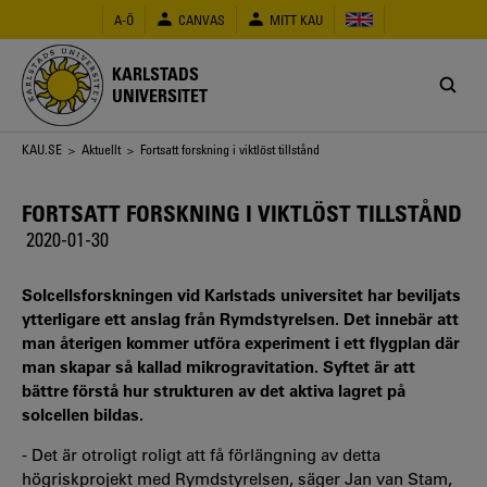
Hoppa
A-Ö
CANVAS
MITT KAU
till
huvudinnehåll
KARLSTADS
UNIVERSITET
Länkstig
KAU.SE
>
Aktuellt
> Fortsatt forskning i viktlöst tillstånd
FORTSATT FORSKNING I VIKTLÖST TILLSTÅND
2020-01-30
Solcellsforskningen vid Karlstads universitet har beviljats
ytterligare ett anslag från Rymdstyrelsen. Det innebär att
man återigen kommer utföra experiment i ett flygplan där
man skapar så kallad mikrogravitation. Syftet är att
bättre förstå hur strukturen av det aktiva lagret på
solcellen bildas.
- Det är otroligt roligt att få förlängning av detta
högriskprojekt med Rymdstyrelsen, säger Jan van Stam,