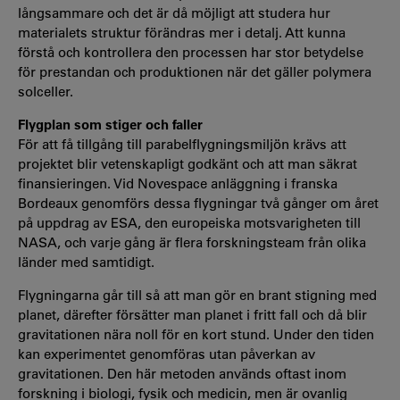
långsammare och det är då möjligt att studera hur
materialets struktur förändras mer i detalj. Att kunna
förstå och kontrollera den processen har stor betydelse
för prestandan och produktionen när det gäller polymera
solceller.
Flygplan som stiger och faller
För att få tillgång till parabelflygningsmiljön krävs att
projektet blir vetenskapligt godkänt och att man säkrat
finansieringen. Vid Novespace anläggning i franska
Bordeaux genomförs dessa flygningar två gånger om året
på uppdrag av ESA, den europeiska motsvarigheten till
NASA, och varje gång är flera forskningsteam från olika
länder med samtidigt.
Flygningarna går till så att man gör en brant stigning med
planet, därefter försätter man planet i fritt fall och då blir
gravitationen nära noll för en kort stund. Under den tiden
kan experimentet genomföras utan påverkan av
gravitationen. Den här metoden används oftast inom
forskning i biologi, fysik och medicin, men är ovanlig