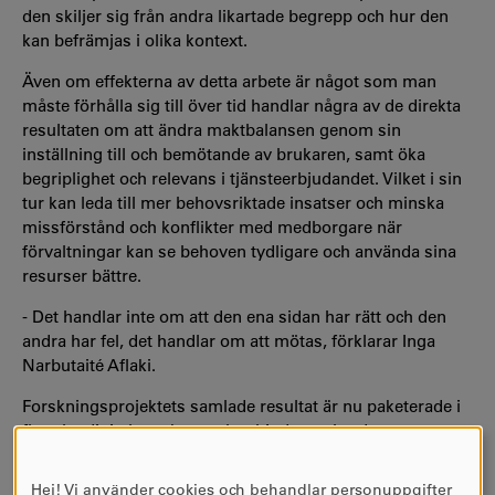
den skiljer sig från andra likartade begrepp och hur den
kan befrämjas i olika kontext.
Även om effekterna av detta arbete är något som man
måste förhålla sig till över tid handlar några av de direkta
resultaten om att ändra maktbalansen genom sin
inställning till och bemötande av brukaren, samt öka
begriplighet och relevans i tjänsteerbjudandet. Vilket i sin
tur kan leda till mer behovsriktade insatser och minska
missförstånd och konflikter med medborgare när
förvaltningar kan se behoven tydligare och använda sina
resurser bättre.
- Det handlar inte om att den ena sidan har rätt och den
andra har fel, det handlar om att mötas, förklarar Inga
Narbutaité Aflaki.
Forskningsprojektets samlade resultat är nu paketerade i
flertalet digitala verktyg och erbjuder en bred
kunskapsbas om samskapande inom social förvaltning
och välfärdstjänster.
Hej! Vi använder cookies och behandlar personuppgifter