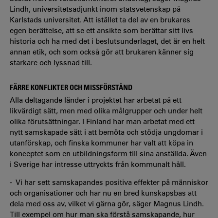
Lindh, universitetsadjunkt inom statsvetenskap på
Karlstads universitet. Att istället ta del av en brukares
egen berättelse, att se ett ansikte som berättar sitt livs
historia och ha med det i beslutsunderlaget, det är en helt
annan etik, och som också gör att brukaren känner sig
starkare och lyssnad till.
FÄRRE KONFLIKTER OCH MISSFÖRSTÅND
Alla deltagande länder i projektet har arbetat på ett
likvärdigt sätt, men med olika målgrupper och under helt
olika förutsättningar. I Finland har man arbetat med ett
nytt samskapade sätt i att bemöta och stödja ungdomar i
utanförskap, och finska kommuner har valt att köpa in
konceptet som en utbildningsform till sina anställda. Även
i Sverige har intresse uttryckts från kommunalt håll.
- Vi har sett samskapandes positiva effekter på människor
och organisationer och har nu en bred kunskapsbas att
dela med oss av, vilket vi gärna gör, säger Magnus Lindh.
Till exempel om hur man ska förstå samskapande, hur