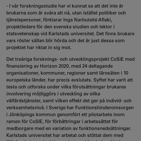
- I vår forskningsstudie har vi kunnat se att det inte är
brukarna som är svåra att nå, utan istället politiker och
tjänstepersoner, förklarar Inga Narbutaité Aflaki,
projektledare för den svenska studien och lektor i
statsvetenskap vid Karlstads universitet. Det finns brukare
vars röster sällan blir hörda och det är just dessa som
projektet har riktat in sig mot.
Det treåriga forsknings- och utvecklingsprojekt CoSiE med
finansiering av Horizon 2020, med 24 deltagande
organisationer, kommuner, regioner samt lärosäten i 10
europeiska länder, har precis avslutats. Syftet har varit att
testa och utforska under vilka förutsättningar brukares
involvering möjliggörs i utveckling av olika
välfärdstjänster, samt vilken effekt det ger på individ- och
verksamhetsnivå. I Sverige har Funktionshinderomsorgen
i Jönköpings kommun genomfört ett pilotarbete inom
ramen för CoSIE, för förbättringar i arbetssättet för
medborgare med en variation av funktionsnedsättningar.
Karlstads universitet har arbetat och stöttat dem med