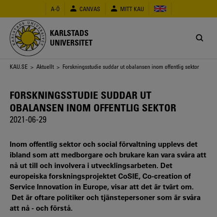
Hoppa
A-Ö
CANVAS
MITT KAU
till
huvudinnehåll
KARLSTADS
UNIVERSITET
Länkstig
KAU.SE
>
Aktuellt
> Forskningsstudie suddar ut obalansen inom offentlig sektor
FORSKNINGSSTUDIE SUDDAR UT
OBALANSEN INOM OFFENTLIG SEKTOR
2021-06-29
Inom offentlig sektor och social förvaltning upplevs det
ibland som att medborgare och brukare kan vara svåra att
nå ut till och involvera i utvecklingsarbeten. Det
europeiska forskningsprojektet CoSIE, Co-creation of
Service Innovation in Europe, visar att det är tvärt om.
Det är oftare politiker och tjänstepersoner som är svåra
att nå - och förstå.