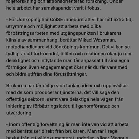
följeforskning och aktionsorienterad forskning. Under
hela arbetet har samskapandet varit i fokus.
- För Jönköping har CoISE inneburit att vi har fått extra tid,
utrymme och möjlighet att arbeta med olika
förbättringsarbeten med utgångspunkten i brukarens
känsla av sammanhang, berättar Mikael Wessman,
metodhandledare vid Jönköpings kommun. Det vi kan se
tydligt är att förtroendet, tilliten och relationen ökar ju mer
delaktighet och inflytande man får anpassat till sina egna
förmågor, även engagemanget ökar när du får vara med
och bidra utifrån dina förutsättningar.
Brukarna har får delge sina tankar, idéer och upplevelser
med de som producerar tjänsterna, det vill säga den
offentliga sektorn, samt vara delaktiga hela vägen från
initiering av förbättringsidéer, till genomförande och
utvärdering.
- Inom offentlig förvaltning är man inte van vid att arbeta
med berättelser direkt från brukaren. Man tar i regel
beslut från ett väldokumenterat underlag, säger Magnus