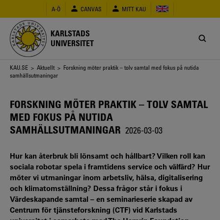
Hoppa
A-Ö
CANVAS
MITT KAU
till
huvudinnehåll
KARLSTADS
UNIVERSITET
Länkstig
KAU.SE
>
Aktuellt
> Forskning möter praktik – tolv samtal med fokus på nutida
samhällsutmaningar
FORSKNING MÖTER PRAKTIK – TOLV SAMTAL
MED FOKUS PÅ NUTIDA
SAMHÄLLSUTMANINGAR
2026-03-03
Hur kan återbruk bli lönsamt och hållbart? Vilken roll kan
sociala robotar spela i framtidens service och välfärd? Hur
möter vi utmaningar inom arbetsliv, hälsa, digitalisering
och klimatomställning? Dessa frågor står i fokus i
Värdeskapande samtal – en seminarieserie skapad av
Centrum för tjänsteforskning (CTF) vid Karlstads