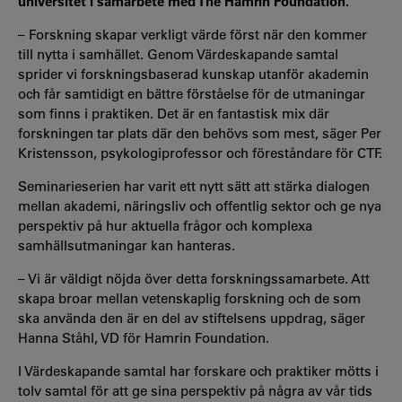
universitet i samarbete med The Hamrin Foundation.
– Forskning skapar verkligt värde först när den kommer
till nytta i samhället. Genom Värdeskapande samtal
sprider vi forskningsbaserad kunskap utanför akademin
och får samtidigt en bättre förståelse för de utmaningar
som finns i praktiken. Det är en fantastisk mix där
forskningen tar plats där den behövs som mest, säger Per
Kristensson, psykologiprofessor och föreståndare för CTF.
Seminarieserien har varit ett nytt sätt att stärka dialogen
mellan akademi, näringsliv och offentlig sektor och ge nya
perspektiv på hur aktuella frågor och komplexa
samhällsutmaningar kan hanteras.
– Vi är väldigt nöjda över detta forskningssamarbete. Att
skapa broar mellan vetenskaplig forskning och de som
ska använda den är en del av stiftelsens uppdrag, säger
Hanna Ståhl, VD för Hamrin Foundation.
I Värdeskapande samtal har forskare och praktiker mötts i
tolv samtal för att ge sina perspektiv på några av vår tids