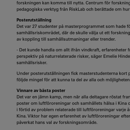
forskningen kan komma till nytta. Centrum för forskni
pedagogiska
verktyg från RiskLab och berättade om hu
Posterutställning
Det var 27 studenter på masterprogrammet som hade för
samhällsriskområdet, där de skulle välja ut ett forskni
av koppling till samhällsutmaningar eller trender.
- Det kunde handla om allt ifrån vindkraft, erfarenheter
perspektiv på naturrelaterade risker, säger Emelie Hind
samhällsrisker.
Under posterutställningen fick masterstudenterna kort 
följde mingel för att kunna ta del av alla och möjligheten 
Vinnare av bästa poster
Det var en jämn kamp, men när alla deltagare röstat fr
poster om luftföroreningar och samhällets hälsa i Kina 
i förtid av problem relaterade till luftföroreningar varje
Kina. Viktor har egen erfarenhet av luftföroreningar eft
påverkat hans val av forskningsområde.