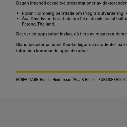
Dagen innehöll också två presentationer av doktorander 
Robin Holmberg berättade om Programutvärdering: 
Åsa Davidsson berättade om Teknisk och social hållba
Patong, Thailand.
Det var ett uppskattat inslag, då flera av masterstuden
Bland besökarna fanns Kau-kollegor och studenter på k
inför sina kommande uppsatskurser.
FÖRFATTARE:
Emelie Hindersson/Åsa B Höjer
PUBLICERAD:
20