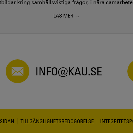
utbildar kring samhällsviktiga frågor, i nära samarbet
LÄS MER
INFO@KAU.SE
SIDAN
TILLGÄNGLIGHETSREDOGÖRELSE
INTEGRITETSP