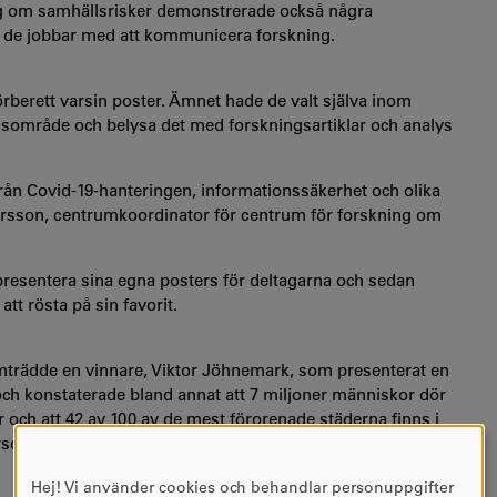
ng om samhällsrisker demonstrerade också några
r de jobbar med att kommunicera forskning.
berett varsin poster. Ämnet hade de valt själva inom
ngsområde och belysa det med forskningsartiklar och analys
 från Covid-19-hanteringen, informationssäkerhet och olika
ersson,
centrumkoordinator för centrum för forskning om
presentera sina egna posters för deltagarna och sedan
att rösta på sin favorit.
amträdde en vinnare, Viktor Jöhnemark, som presenterat en
och konstaterade bland annat att 7 miljoner människor dör
 år och att 42 av 100 av de mest förorenade städerna finns i
ersom han delvis växt upp i Shanghai, vilket kan tänkas ha
Hej! Vi använder cookies och behandlar personuppgifter