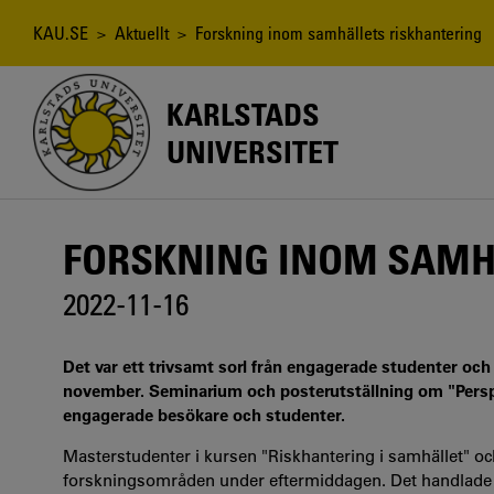
Hoppa
till
Länkstig
KAU.SE
>
Aktuellt
> Forskning inom samhällets riskhantering
huvudinnehåll
KARLSTADS
UNIVERSITET
FORSKNING INOM SAMH
2022-11-16
Det var ett trivsamt sorl från engagerade studenter oc
november. Seminarium och posterutställning om "Persp
engagerade besökare och studenter.
Masterstudenter i kursen "Riskhantering i samhället" o
forskningsområden under eftermiddagen. Det handlade bl