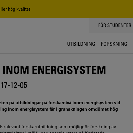
ler hög kvalitet
TOPPMENY
FÖR STUDENTER
UTBILDNING
FORSKNING
 INOM ENERGISYSTEM
17-12-05
eten på utbildningar på forskarnivå inom energisystem vid
ldning inom energisystem får i granskningen omdömet hög
lsrelevant forskarutbildning som möjliggör forskning av