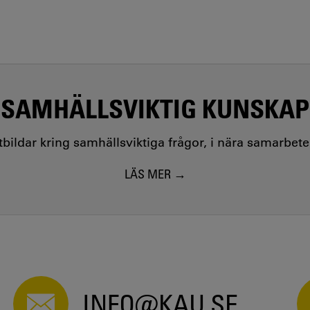
SAMHÄLLSVIKTIG KUNSKAP
utbildar kring samhällsviktiga frågor, i nära samarbet
LÄS MER
INFO@KAU.SE