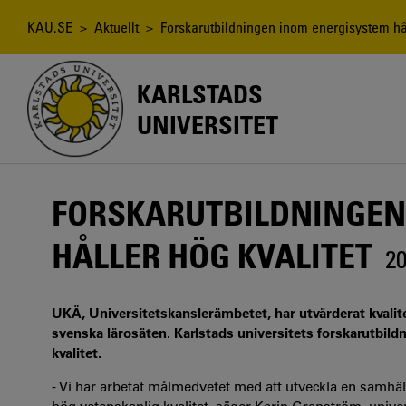
Hoppa
till
Länkstig
KAU.SE
>
Aktuellt
> Forskarutbildningen inom energisystem hål
huvudinnehåll
KARLSTADS
UNIVERSITET
FORSKARUTBILDNINGEN
HÅLLER HÖG KVALITET
20
UKÄ, Universitetskanslerämbetet, har utvärderat kvalit
svenska lärosäten. Karlstads universitets forskarutbi
kvalitet.
- Vi har arbetat målmedvetet med att utveckla en samhäl