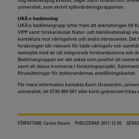
hög vetenskaplig kvalitet, säger Karin Granström, univer
universitet, som skrivit självvärderingsrapporten.
UKÄ:s bedömning
UKÄ:s bedömargrupp lyfter fram att anknytningen till Ka
VIPP samt forskarskolan Natur- och teknikvetenskap vis
kontaktyta mot näringslivet och andra intressenter. Det fin
forskningen blir relevant för både näringsliv och samhäl
exemplet med de väl integrerade forskarskolorna och de 
Bedömargruppen ser det också som positivt att universi
samt att dessa involveras i forskningsprojekt. Sammanta
förutsättningar för doktorandernas anställningsbarhet.
För mera information kontakta Karin Granström, universi
universitet, tel 0730 484 561 eller karin.granstrom@kau.
FÖRFATTARE:
Carina Olsson
PUBLICERAD:
2017-12-05
SENAS